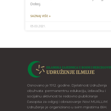
Doboj.
SAZNAJ VIŠE »
05.03.2021.
Osnovano je 1912. godine. Djelatnost Udruženja
obuhvata permanentnu edukaciju, izdavačku i
socijalnu aktivnost te redovno publiciranje
časopisa za odgoj i obrazovanje
Novi MUALLIM
.
Udruženje je organizirano u svim mjestima BiH.