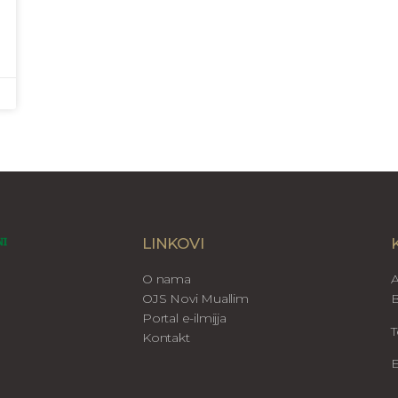
LINKOVI
O nama
A
OJS Novi Muallim
B
Portal e-ilmijja
T
Kontakt
E