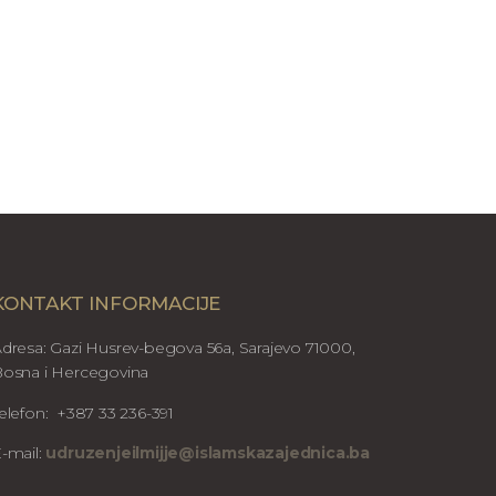
KONTAKT INFORMACIJE
dresa: Gazi Husrev-begova 56a, Sarajevo 71000,
osna i Hercegovina
elefon: +387 33 236-391
-mail:
udruzenjeilmijje@islamskazajednica.ba