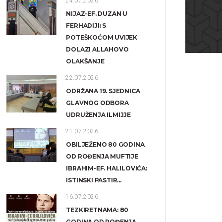
24.07.2026.
NIJAZ-EF. DUZAN U
FERHADIJI: S
POTEŠKOĆOM UVIJEK
DOLAZI ALLAHOVO
OLAKŠANJE
22.07.2026.
ODRŽANA 19. SJEDNICA
GLAVNOG ODBORA
UDRUŽENJA ILMIJJE
21.07.2026.
OBILJEŽENO 80 GODINA
OD ROĐENJA MUFTIJE
IBRAHIM-EF. HALILOVIĆA:
ISTINSKI PASTIR...
16.07.2026.
TEZKIRETNAMA: 80
GODINA OD ROĐENJA