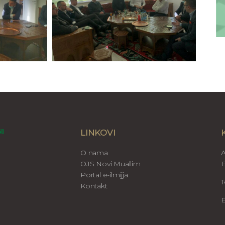
LINKOVI
O nama
A
OJS Novi Muallim
B
Portal e-ilmijja
T
Kontakt
E