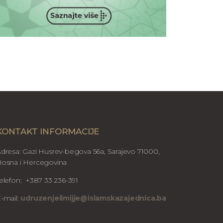
KONTAKT INFORMACIJE
dresa: Gazi Husrev-begova 56a, Sarajevo 71000,
osna i Hercegovina
elefon: +387 33 236-391
-mail:
udruzenjeilmijje@islamskazajednica.ba