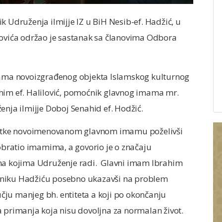
k Udruženja ilmijje IZ u BiH Nesib-ef. Hadžić, u
dovića održao je sastanak sa članovima Odbora
ijama novoizgrađenog objekta Islamskog kulturnog
ahim ef. Halilović, pomoćnik glavnog imama mr.
enja ilmijje Doboj Senahid ef. Hodžić.
estitke novoimenovanom glavnom imamu poželivši
bratio imamima, a govorio je o značaju
 na kojima Udruženje radi. Glavni imam Ibrahim
jedniku Hadžiću posebno ukazavši na problem
ju manjeg bh. entiteta a koji po okončanju
a primanja koja nisu dovoljna za normalan život.