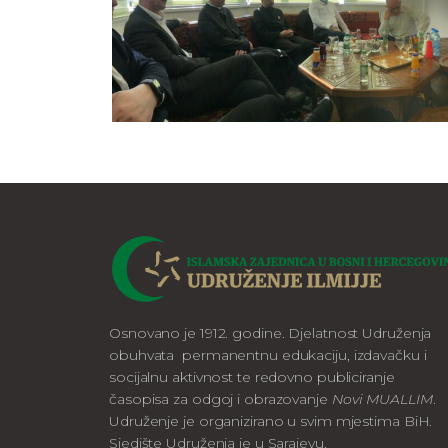
Osnovano je 1912. godine. Djelatnost Udruženja
obuhvata permanentnu edukaciju, izdavačku i
socijalnu aktivnost te redovno publiciranje
časopisa za odgoj i obrazovanje
Novi MUALLIM
.
Udruženje je organizirano u svim mjestima BiH.
Sjedište Udruženja je u Sarajevu.