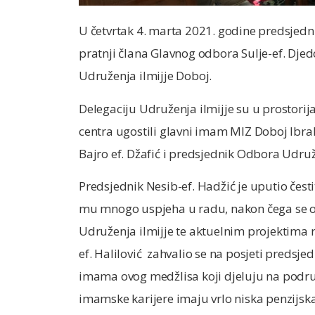
U četvrtak 4. marta 2021. godine predsjedni
pratnji člana Glavnog odbora Sulje-ef. Dje
Udruženja ilmijje Doboj.
Delegaciju Udruženja ilmijje su u prostor
centra ugostili glavni imam MIZ Doboj Ibr
Bajro ef. Džafić i predsjednik Odbora Udruž
Predsjednik Nesib-ef. Hadžić je uputio č
mu mnogo uspjeha u radu, nakon čega se o
Udruženja ilmijje te aktuelnim projektima
ef. Halilović zahvalio se na posjeti preds
imama ovog medžlisa koji djeluju na područ
imamske karijere imaju vrlo niska penzijsk