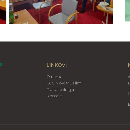
LINKOVI
O nama
A
OJS Novi Muallim
B
Portal e-ilmijja
T
Kontakt
E