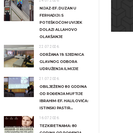
24.07.2026.
NIJAZ-EF. DUZAN U
FERHADIJI: S
POTEŠKOĆOM UVIJEK
DOLAZI ALLAHOVO
OLAKŠANJE
22.07.2026.
ODRŽANA 19. SJEDNICA
GLAVNOG ODBORA
UDRUŽENJA ILMIJJE
21.07.2026.
OBILJEŽENO 80 GODINA
OD ROĐENJA MUFTIJE
IBRAHIM-EF. HALILOVIĆA:
ISTINSKI PASTIR...
16.07.2026.
TEZKIRETNAMA: 80
GODINA OD ROĐENJA