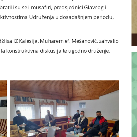
tili su se i musafiri, predsjednici Glavnog i
i aktivnostima Udruženja u dosadašnjem periodu,
lisa IZ Kalesija, Muharem ef. Mešanović, zahvalio
dila konstruktivna diskusija te ugodno druženje.