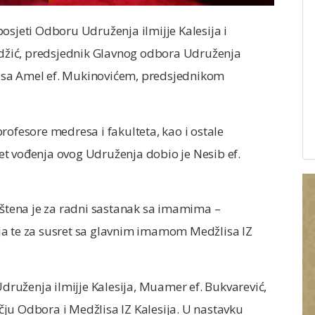
osjeti Odboru Udruženja ilmijje Kalesija i
Hadžić, predsjednik Glavnog odbora Udruženja
sa sa Amel ef. Mukinovićem, predsjednikom
rofesore medresa i fakulteta, kao i ostale
t vođenja ovog Udruženja dobio je Nesib ef.
rištena je za radni sastanak sa imamima –
ja te za susret sa glavnim imamom Medžlisa IZ
ruženja ilmijje Kalesija, Muamer ef. Bukvarević,
ju Odbora i Medžlisa IZ Kalesija. U nastavku