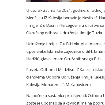
U utorak 23. marta 2021. godine, u radnoj p
Medžlisu IZ Kalesija boravio je Nesib ef. 
ilmijje IZ u Bosni i Hercegovini u društvu 
Okružnog odbora Udruženja ilmijje Tuzla.
Udruženje ilmijje IZ u BiH okuplja imame, p
uposlenike Islamske zajednice u BiH. Emane
Hadžić, glavni imam Oružanih snaga BiH.
Posjeta Odboru i Medžlisu IZ Kalesija isko
članovima Odbora Udruženja ilmijje Kalesi
Kalesija Muharem ef. Mešanovićem.
Na početku sastanka predsjednik Odbora Ud
goste je upoznao sa aktivnostima na područ