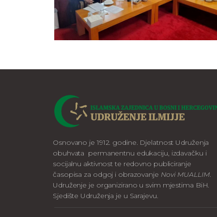
Osnovano je 1912. godine. Djelatnost Udruženja
obuhvata permanentnu edukaciju, izdavačku i
socijalnu aktivnost te redovno publiciranje
časopisa za odgoj i obrazovanje
Novi MUALLIM
.
Udruženje je organizirano u svim mjestima BiH.
Sjedište Udruženja je u Sarajevu.