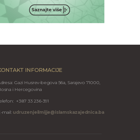
KONTAKT INFORMACIJE
dresa: Gazi Husrev-begova 56a, Sarajevo 71000,
osna i Hercegovina
elefon: +387 33 236-391
-mail:
udruzenjeilmijje@islamskazajednica.ba