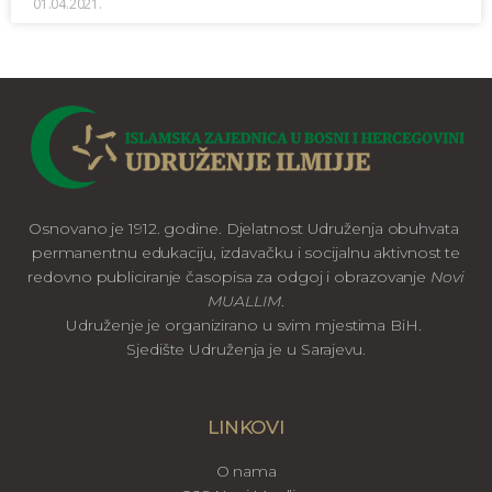
01.04.2021.
Osnovano je 1912. godine. Djelatnost Udruženja obuhvata
permanentnu edukaciju, izdavačku i socijalnu aktivnost te
redovno publiciranje časopisa za odgoj i obrazovanje
Novi
MUALLIM
.
Udruženje je organizirano u svim mjestima BiH.
Sjedište Udruženja je u Sarajevu.
LINKOVI
O nama