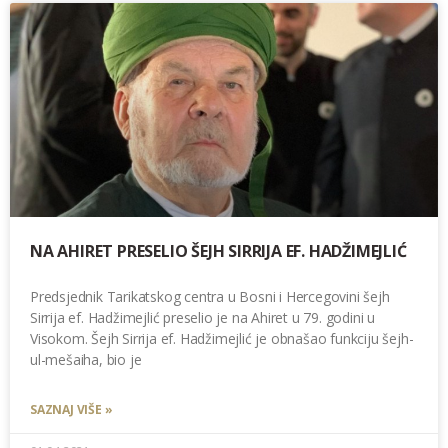
NA AHIRET PRESELIO ŠEJH SIRRIJA EF. HADŽIMEJLIĆ
Predsjednik Tarikatskog centra u Bosni i Hercegovini šejh
Sirrija ef. Hadžimejlić preselio je na Ahiret u 79. godini u
Visokom. Šejh Sirrija ef. Hadžimejlić je obnašao funkciju šejh-
ul-mešaiha, bio je
SAZNAJ VIŠE »