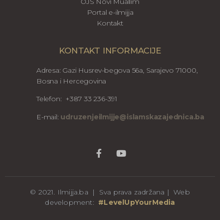
OJS Novi Muallim
Portal e-ilmijja
Kontakt
KONTAKT INFORMACIJE
Adresa: Gazi Husrev-begova 56a, Sarajevo 71000,
Bosna i Hercegovina
Telefon: +387 33 236-391
E-mail:
udruzenjeilmijje@islamskazajednica.ba
© 2021. Ilmijja.ba | Sva prava zadržana | Web
development:
#LevelUpYourMedia