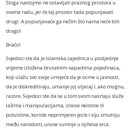
Stoga nastojmo ne ostavljati praznog prostora u
svome radu, jer će taj prostor tada popunjavati
drugi. A popunjavaće ga nečim što nama neće biti
drago!
Braćo!
Svjedoci ste da je Islamska zajednica u posljednje
vrijeme izložena brutalnim napadima pojedinaca,
koji ulažu svo svoje umijeće da je ocrne u javnosti,
da je diskreditiraju, umanje joj utjecaj i, ako mognu,
razore. Svjedoci ste da se u tom svom nasrtaju služe
lažima i manipulacijama, iznose neistine ili
poluistine, koriste neprimjeren jezik i siju smutnju
među narodom, unose sumnje u njihova srca.