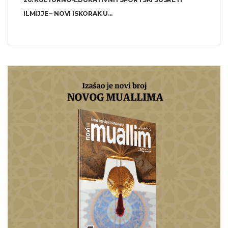
ILMIJJE – NOVI ISKORAK U...