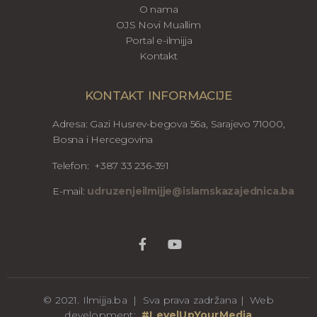
O nama
OJS Novi Muallim
Portal e-ilmijja
Kontakt
KONTAKT INFORMACIJE
Adresa: Gazi Husrev-begova 56a, Sarajevo 71000,
Bosna i Hercegovina
Telefon: +387 33 236-391
E-mail:
udruzenjeilmijje@islamskazajednica.ba
© 2021. Ilmijja.ba | Sva prava zadržana | Web
development:
#LevelUpYourMedia