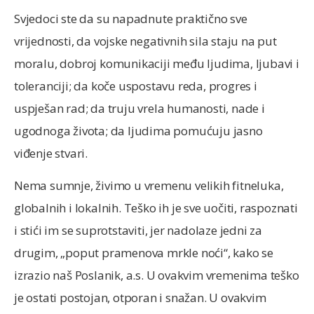
Svjedoci ste da su napadnute praktično sve
vrijednosti, da vojske negativnih sila staju na put
moralu, dobroj komunikaciji među ljudima, ljubavi i
toleranciji; da koče uspostavu reda, progres i
uspješan rad; da truju vrela humanosti, nade i
ugodnoga života; da ljudima pomućuju jasno
viđenje stvari.
Nema sumnje, živimo u vremenu velikih fitneluka,
globalnih i lokalnih. Teško ih je sve uočiti, raspoznati
i stići im se suprotstaviti, jer nadolaze jedni za
drugim, „poput pramenova mrkle noći“, kako se
izrazio naš Poslanik, a.s. U ovakvim vremenima teško
je ostati postojan, otporan i snažan. U ovakvim