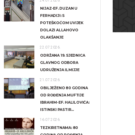
24.07.2026.
NIJAZ-EF. DUZAN U
FERHADIJI: S
POTEŠKOĆOM UVIJEK
DOLAZI ALLAHOVO
OLAKŠANJE
22.07.2026.
ODRŽANA 19. SJEDNICA
GLAVNOG ODBORA
UDRUŽENJA ILMIJJE
21.07.2026.
OBILJEŽENO 80 GODINA
OD ROĐENJA MUFTIJE
IBRAHIM-EF. HALILOVIĆA:
ISTINSKI PASTIR...
16.07.2026.
TEZKIRETNAMA: 80
GODINA OD ROĐENJA