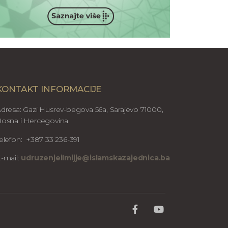
KONTAKT INFORMACIJE
dresa: Gazi Husrev-begova 56a, Sarajevo 71000,
osna i Hercegovina
elefon: +387 33 236-391
-mail:
udruzenjeilmijje@islamskazajednica.ba