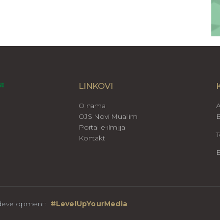
LINKOVI
O nama
A
OJS Novi Muallim
B
Portal e-ilmijja
T
Kontakt
E
b development:
#LevelUpYourMedia