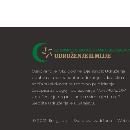
Osnovano je 1912. godine. Djelatnost Udruženja
obuhvata permanentnu edukaciju, izdavačku i
socijalnu aktivnost te redovno publiciranje
časopisa za odgoj i obrazovanje
Novi MUALLIM
.
Udruženje je organizirano u svim mjestima BiH.
Sjedište Udruženja je u Sarajevu.
© 2021. Ilmijja.ba | Sva prava zadržana | We