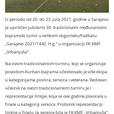
U periodu od 20. do 23. jula 2021. godine u Sarajevu
je upriličen jubilarni 30. tradicionalni međunarodni
bajramski turnir u velikom nogometu/fudbalu
„Sarajevo 2021/1442. H.g.“ u organizaciji FK KMF
„Vrbanjuša“.
Na ovom tradicionalnom turniru, koji se organizuje
povodom Kurban-bajrama učestvovalo je više ekipa
u kategorijama pionira, seniora i veterana. Redovan
učesnik na ovom tradicionalnom turniru je i
reprezentacija Ilmijje, koja se ove godine plasirala u
finale u kategoriji seniora. Protivnik reprezentaciji
Ilmijje u finalu za seniore bila je FK KMF „Vrbanjuša“,