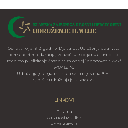
Osnovano je 1912. godine. Djelatnost Udruženja obuhvata
permanentnu edukaciju, izdavačku i socijalnu aktivnost te
redovno publiciranje časopisa za odgoj i obrazovanje
Novi
MUALLIM
.
Udruženje je organizirano u svim mjestima BiH.
Sjedište Udruženja je u Sarajevu.
LINKOVI
O nama
OJS Novi Muallim
Portal e-ilmijja