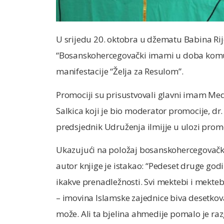
U srijedu 20. oktobra u džematu Babina Rij
“Bosanskohercegovački imami u doba komun
manifestacije “Želja za Resulom”.
Promociji su prisustvovali glavni imam Medž
Salkica koji je bio moderator promocije, dr.
predsjednik Udruženja ilmijje u ulozi prom
Ukazujući na položaj bosanskohercegovačk
autor knjige je istakao: “Pedeset druge god
ikakve prenadležnosti. Svi mektebi i mekteb
– imovina Islamske zajednice biva desetkov
može. Ali ta bjelina ahmedije pomalo je raz