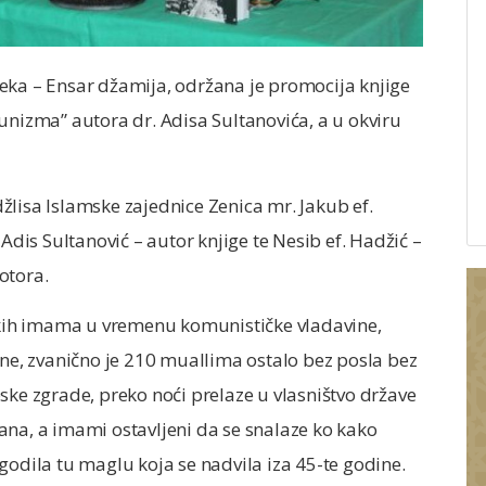
eka – Ensar džamija, održana je promocija knjige
izma” autora dr. Adisa Sultanovića, a u okviru
lisa Islamske zajednice Zenica mr. Jakub ef.
 Adis Sultanović – autor knjige te Nesib ef. Hadžić –
otora.
ih imama u vremenu komunističke vladavine,
ine, zvanično je 210 muallima ostalo bez posla bez
ske zgrade, preko noći prelaze u vlasništvo države
ana, a imami ostavljeni da se snalaze ko kako
godila tu maglu koja se nadvila iza 45-te godine.