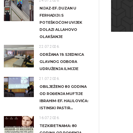
24.07.2026.
NIJAZ-EF. DUZAN U
FERHADIJI: S
POTEŠKOĆOM UVIJEK
DOLAZI ALLAHOVO
OLAKŠANJE
22.07.2026.
ODRŽANA 19. SJEDNICA
GLAVNOG ODBORA
UDRUŽENJA ILMIJJE
21.07.2026.
OBILJEŽENO 80 GODINA
OD ROĐENJA MUFTIJE
IBRAHIM-EF. HALILOVIĆA:
ISTINSKI PASTIR...
16.07.2026.
TEZKIRETNAMA: 80
GODINA OD ROĐENJA