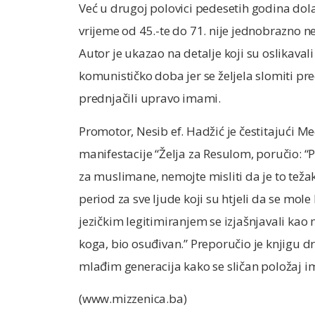
Već u drugoj polovici pedesetih godina dola
vrijeme od 45.-te do 71. nije jednobrazno ne
Autor je ukazao na detalje koji su oslikaval
komunističko doba jer se željela slomiti pr
prednjačili upravo imami.
Promotor, Nesib ef. Hadžić je čestitajući Me
manifestacije “Želja za Resulom, poručio: “
za muslimane, nemojte misliti da je to tež
period za sve ljude koji su htjeli da se mole
jezičkim legitimiranjem se izjašnjavali kao 
koga, bio osuđivan.” Preporučio je knjigu dr
mlađim generacija kako se sličan položaj 
(www.mizzenica.ba)