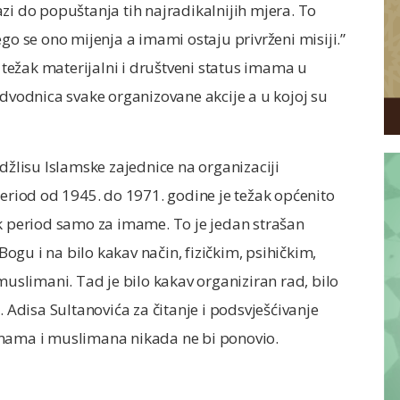
zi do popuštanja tih najradikalnijih mjera. To
go se ono mijenja a imami ostaju privrženi misiji.”
i težak materijalni i društveni status imama u
edvodnica svake organizovane akcije a u kojoj su
džlisu Islamske zajednice na organizaciji
Period od 1945. do 1971. godine je težak općenito
ak period samo za imame. To je jedan strašan
 Bogu i na bilo kakav način, fizičkim, psihičkim,
muslimani. Tad je bilo kakav organiziran rad, bilo
. Adisa Sultanovića za čitanje i podsvješćivanje
imama i muslimana nikada ne bi ponovio.