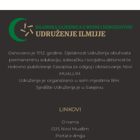
Osnovano je 1912. godine. Djelatnost Udruženja obuhvata
permanentnu edukaciju, izdavačku i socijalnu aktivnost te
redovno publiciranje časopisa za odgoj i obrazovanje
Novi
MUALLIM
.
Udruženje je organizirano u svim mjestima BiH.
Sjedište Udruženja je u Sarajevu.
LINKOVI
O nama
OJS Novi Muallim
Portal e-ilmijja