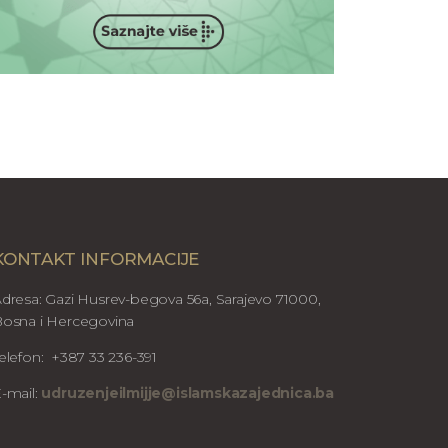
KONTAKT INFORMACIJE
dresa: Gazi Husrev-begova 56a, Sarajevo 71000,
osna i Hercegovina
elefon: +387 33 236-391
-mail:
udruzenjeilmijje@islamskazajednica.ba