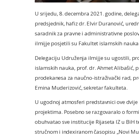
U srijedu, 8. decembra 2021. godine, delega
predsjednik, hafiz dr. Elvir Duranović, ured
saradnik za pravne i administrativne poslov
ilmijje posjetili su Fakultet islamskih nauka
Delegaciju Udruženja ilmijje su ugostili, pr
islamskih nauka, prof. dr. Ahmet Alibašić, p
prodekanesa za naučno-istraživački rad, pro
Emina Muderizović, sekretar fakulteta.
U ugodnoj atmosferi predstavnici ove dvije i
projektima. Posebno se razgovaralo o formi
obuhvatao sve institucije Rijaseta IZ u BiH 
stručnom i indexiranom časopisu „Novi Mual