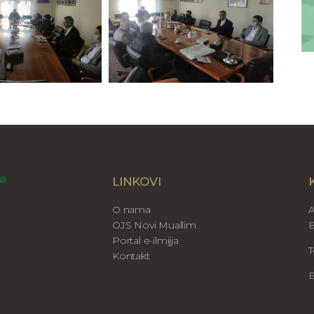
LINKOVI
O nama
A
OJS Novi Muallim
B
Portal e-ilmijja
T
Kontakt
E