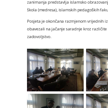
zanimanja predstavlja islamsko obrazovanje 
škola (medresa), islamskih pedagoških fakul
Posjeta je okončana razmjenom vrijednih izda
obavezali na jačanje saradnje kroz različit
zadovoljstvo.