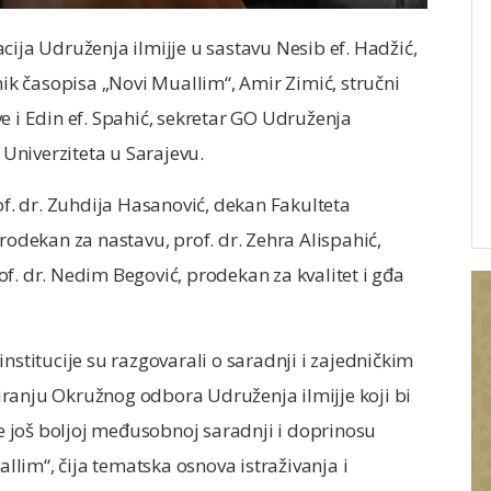
cija Udruženja ilmijje u sastavu Nesib ef. Hadžić,
nik časopisa „Novi Muallim“, Amir Zimić, stručni
e i Edin ef. Spahić, sekretar GO Udruženja
 Univerziteta u Sarajevu.
of. dr. Zuhdija Hasanović, dekan Fakulteta
rodekan za nastavu, prof. dr. Zehra Alispahić,
f. dr. Nedim Begović, prodekan za kvalitet i gđa
nstitucije su razgovarali o saradnji i zajedničkim
ranju Okružnog odbora Udruženja ilmijje koji bi
te još boljoj međusobnoj saradnji i doprinosu
lim“, čija tematska osnova istraživanja i