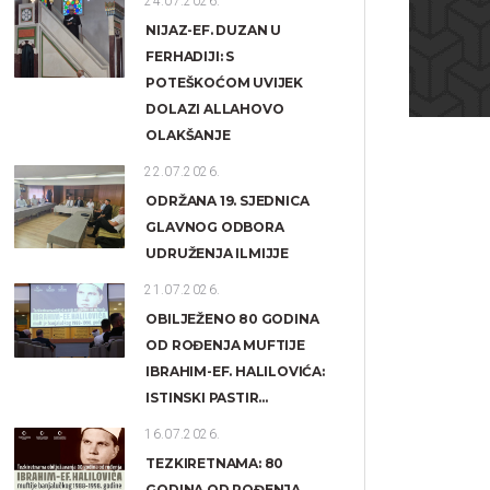
24.07.2026.
NIJAZ-EF. DUZAN U
FERHADIJI: S
POTEŠKOĆOM UVIJEK
DOLAZI ALLAHOVO
OLAKŠANJE
22.07.2026.
ODRŽANA 19. SJEDNICA
GLAVNOG ODBORA
UDRUŽENJA ILMIJJE
21.07.2026.
OBILJEŽENO 80 GODINA
OD ROĐENJA MUFTIJE
IBRAHIM-EF. HALILOVIĆA:
ISTINSKI PASTIR...
16.07.2026.
TEZKIRETNAMA: 80
GODINA OD ROĐENJA