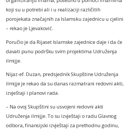
organiziranju imama, posebno u pomoći imamima
koji su u potrebi ali i u realizaciji različitih
porojekata značajnih za Islamsku zajednicu u cjelini
– rekao je Ljevaković.
Poručio je da Rijaset Islamske zajednice daje i da će
davati punu podršku svim projektima Udruženja
ilmijje.
Nijaz-ef. Duzan, predsjednik Skupštine Udruženja
ilmijje je rekao da su danas razmatrani redovni akti,
izvještaji i planovi rada.
– Na ovoj Skupštini su usvojeni redovni akti
Udruženja ilmijje. To su izvještaji o radu Glavnog
odbora, finansijski izvještaji za prethodnu godinu,