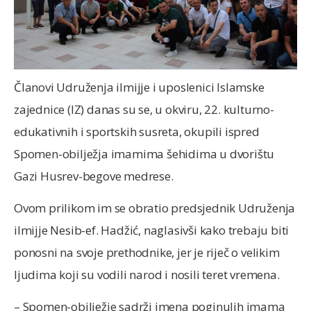
Članovi Udruženja ilmijje i uposlenici Islamske
zajednice (IZ) danas su se, u okviru, 22. kulturno-
edukativnih i sportskih susreta, okupili ispred
Spomen-obilježja imamima šehidima u dvorištu
Gazi Husrev-begove medrese.
Ovom prilikom im se obratio predsjednik Udruženja
ilmijje Nesib-ef. Hadžić, naglasivši kako trebaju biti
ponosni na svoje prethodnike, jer je riječ o velikim
ljudima koji su vodili narod i nosili teret vremena.
– Spomen-obilježje sadrži imena poginulih imama