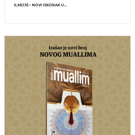
ILMIJJE – NOVI ISKORAK U...