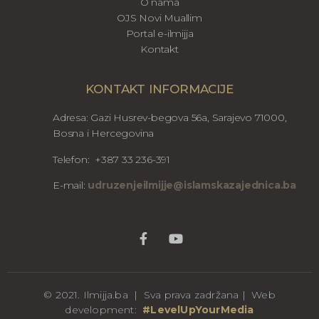
O nama
OJS Novi Muallim
Portal e-ilmijja
Kontakt
KONTAKT INFORMACIJE
Adresa: Gazi Husrev-begova 56a, Sarajevo 71000,
Bosna i Hercegovina
Telefon: +387 33 236-391
E-mail:
udruzenjeilmijje@islamskazajednica.ba
© 2021. Ilmijja.ba | Sva prava zadržana | Web
development:
#LevelUpYourMedia