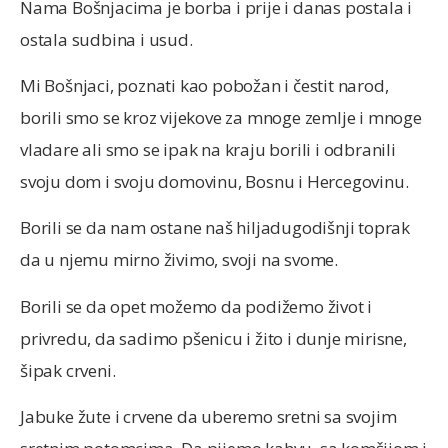
Nama Bošnjacima je borba i prije i danas postala i
ostala sudbina i usud.
Mi Bošnjaci, poznati kao pobožan i čestit narod,
borili smo se kroz vijekove za mnoge zemlje i mnoge
vladare ali smo se ipak na kraju borili i odbranili
svoju dom i svoju domovinu, Bosnu i Hercegovinu.
Borili se da nam ostane naš hiljadugodišnji toprak
da u njemu mirno živimo, svoji na svome.
Borili se da opet možemo da podižemo život i
privredu, da sadimo pšenicu i žito i dunje mirisne,
šipak crveni.
Jabuke žute i crvene da uberemo sretni sa svojim