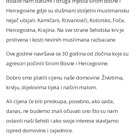
dolaze nam datumi i druga mjesta širom Bosne i
Hercegovine gdje su dušmani stoljetni muslimansku
nejač ubijali. Kamičani, Rizvanovići, Kotorsko, Foča,
Hercegovina, Krajina. Na sve strane šehidska krv je
prolivena i kosti nevinih muslimana razbacane.
Ove godine navršava se 30 godina od zločina koje su
agresori počinili širom Bosne i Hercegovine.
Dobro smo platili cijenu naše domovine. Životima,
krvlju, dijelovima tijela i našim malom.
Ali cijena će biti preskupa, posebno, ako sada,
danas, ne budemo znali očuvati ono što su nam
ostavili naši šehidi i ako svoje interese stavljamo
ispred domovine i zajednice.