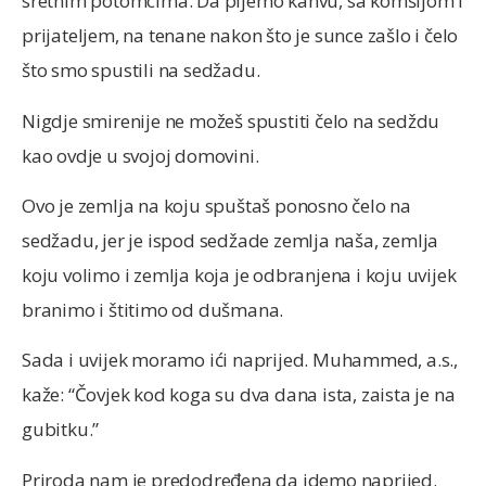
sretnim potomcima. Da pijemo kahvu, sa komšijom i
prijateljem, na tenane nakon što je sunce zašlo i čelo
što smo spustili na sedžadu.
Nigdje smirenije ne možeš spustiti čelo na sedždu
kao ovdje u svojoj domovini.
Ovo je zemlja na koju spuštaš ponosno čelo na
sedžadu, jer je ispod sedžade zemlja naša, zemlja
koju volimo i zemlja koja je odbranjena i koju uvijek
branimo i štitimo od dušmana.
Sada i uvijek moramo ići naprijed. Muhammed, a.s.,
kaže: “Čovjek kod koga su dva dana ista, zaista je na
gubitku.”
Priroda nam je predodređena da idemo naprijed.