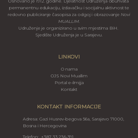
Osnovano je 1912. godine. Djelatnost Udruženja obuhvata
permanentnu edukaciju, izdavačku i socijalnu aktivnost te
redovno publiciranje časopisa za odgoj i obrazovanje
Novi
MUALLIM
.
Udruženje je organizirano u svim mjestima BiH.
Sjedište Udruženja je u Sarajevu.
LINKOVI
O nama
OJS Novi Muallim
Portal e-ilmijja
Kontakt
KONTAKT INFORMACIJE
Adresa: Gazi Husrev-begova 56a, Sarajevo 71000,
Bosna i Hercegovina
Telefon: +387 33 236-391