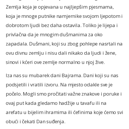
Zemlja koja je opjevana u najljepšim pjesmama,
koja je mnoge putnike namjernike svojom ljepotom i
dobrotom ljudi bez daha ostavila. Toliko je lijepa i
privlačna da je mnogim dušmanima za oko
zapadala. Dušmani, koji su zbog pohlepe nasrtali na
ovu divnu zemlju i nisu dali nikako da ljudi i žene,
sinovi i kćeri ove zemlje normalno u njoj žive.
Iza nas su mubarek dani Bajrama. Dani koji su nas
podsjetili i vratili izvoru. Na mjesto odakle sve je
počelo. Mogli smo pročitati važne znakove i poruke i
ovaj put kada gledamo hadžije u tavafu ili na
arefatu u bijelim ihramima ili ćefinima koje ćemo svi
obući i čekati Dan suđenja.