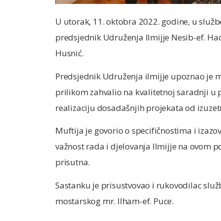
U utorak, 11. oktobra 2022. godine, u služ
predsjednik Udruženja Ilmijje Nesib-ef. Hadž
Husnić.
Predsjednik Udruženja ilmijje upoznao je mu
prilikom zahvalio na kvalitetnoj saradnji u
realizaciju dosadašnjih projekata od izuzet
Muftija je govorio o specifičnostima i izaz
važnost rada i djelovanja Ilmijje na ovom po
prisutna.
Sastanku je prisustvovao i rukovodilac služ
mostarskog mr. Ilham-ef. Puce.