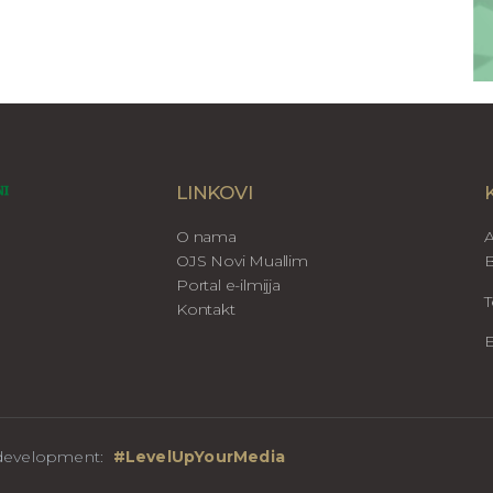
LINKOVI
O nama
A
OJS Novi Muallim
B
Portal e-ilmijja
T
Kontakt
E
b development:
#LevelUpYourMedia