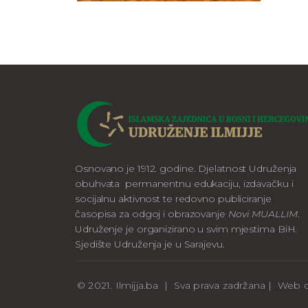
Osnovano je 1912. godine. Djelatnost Udruženja
obuhvata permanentnu edukaciju, izdavačku i
socijalnu aktivnost te redovno publiciranje
časopisa za odgoj i obrazovanje
Novi MUALLIM
.
Udruženje je organizirano u svim mjestima BiH.
Sjedište Udruženja je u Sarajevu.
© 2021. Ilmijja.ba | Sva prava zadržana | We