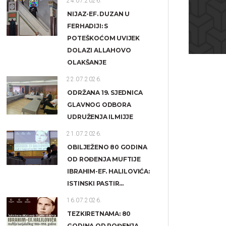
24.07.2026.
NIJAZ-EF. DUZAN U
FERHADIJI: S
POTEŠKOĆOM UVIJEK
DOLAZI ALLAHOVO
OLAKŠANJE
22.07.2026.
ODRŽANA 19. SJEDNICA
GLAVNOG ODBORA
UDRUŽENJA ILMIJJE
21.07.2026.
OBILJEŽENO 80 GODINA
OD ROĐENJA MUFTIJE
IBRAHIM-EF. HALILOVIĆA:
ISTINSKI PASTIR...
16.07.2026.
TEZKIRETNAMA: 80
GODINA OD ROĐENJA