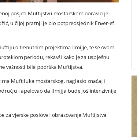
benoj posjeti Muftijstvu mostarskom boravio je
ić, u čijoj pratnji je bio potpredsjednik Enver-ef.
ftiju o trenutnim projektima Ilmijje, te se ovom
 proteklom periodu, rekavši kako je za uspješnu
ne važnosti bila podrška Muftijstva.
ovima Muftiluka mostarskog, naglasio značaj i
dručju i apelovao da Ilmijja bude još intenzivnije
be za vjerske poslove i obrazovanje Muftijstva