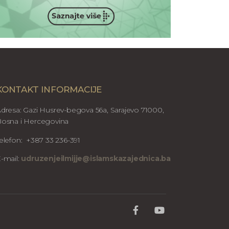
KONTAKT INFORMACIJE
dresa: Gazi Husrev-begova 56a, Sarajevo 71000,
osna i Hercegovina
elefon: +387 33 236-391
-mail:
udruzenjeilmijje@islamskazajednica.ba