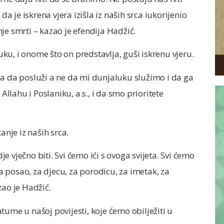
da je iskrena vjera izišla iz naših srca iukorijenio
je smrti – kazao je efendija Hadžić.
u, i onome što on predstavlja, guši iskrenu vjeru.
ba da posluži a ne da mi dunjaluku služimo i da ga
lahu i Poslaniku, a.s., i da smo prioritete
tanje iz naših srca.
vječno biti. Svi ćemo ići s ovoga svijeta. Svi ćemo
Za posao, za djecu, za porodicu, za imetak, za
zao je Hadžić.
tume u našoj povijesti, koje ćemo obilježiti u