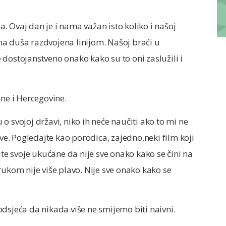
 Ovaj dan je i nama važan isto koliko i našoj
a duša razdvojena linijom. Našoj braći u
dostojanstveno onako kako su to oni zaslužili i
sne i Hercegovine.
 svojoj državi, niko ih neće naučiti ako to mi ne
ove. Pogledajte kao porodica, zajedno,neki film koji
ite svoje ukućane da nije sve onako kako se čini na
rukom nije više plavo. Nije sve onako kako se
dsjeća da nikada više ne smijemo biti naivni.