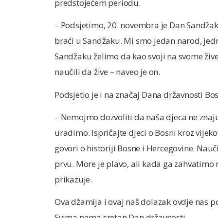
predstojećem periodu.
– Podsjetimo, 20. novembra je Dan Sandžaka.
braći u Sandžaku. Mi smo jedan narod, jedn
Sandžaku želimo da kao svoji na svome žive 
naučili da žive – naveo je on.
Podsjetio je i na značaj Dana državnosti Bo
– Nemojmo dozvoliti da naša djeca ne znaju o
uradimo. Ispričajte djeci o Bosni kroz vijek
govori o historiji Bosne i Hercegovine. Nauč
prvu. More je plavo, ali kada ga zahvatimo 
prikazuje.
Ova džamija i ovaj naš dolazak ovdje nas po
Svima nama sretan Dan državnosti.