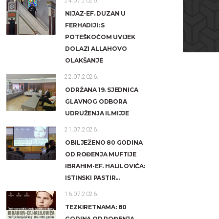
24.07.2026.
NIJAZ-EF. DUZAN U
FERHADIJI: S
POTEŠKOĆOM UVIJEK
DOLAZI ALLAHOVO
OLAKŠANJE
22.07.2026.
ODRŽANA 19. SJEDNICA
GLAVNOG ODBORA
UDRUŽENJA ILMIJJE
21.07.2026.
OBILJEŽENO 80 GODINA
OD ROĐENJA MUFTIJE
IBRAHIM-EF. HALILOVIĆA:
ISTINSKI PASTIR...
16.07.2026.
TEZKIRETNAMA: 80
GODINA OD ROĐENJA