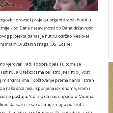
rcegovini provodi projekat organiziranih hutbi u
mije – od Dana nezavisnosti do Dana državnosti
 ovog projekta danas je hutbu održao Nesib-ef.
avni imam Oružanih snaga (OS) Bosne i
o vjerovali, radili dobra djela i u tome se
 istinu, a u teškoćama bili strpljivi i strpljivost
svojim srcima imali poštovanje prema nama i strah
da naša srca nisu ispunjena iskrenom vjerom i
as ne poštuju. Vidimo da nas napadaju. Vidimo
idimo da nam se sve džamije mogu porušiti.
 ne daju niti da se branimo. Ne poštuju nas niti