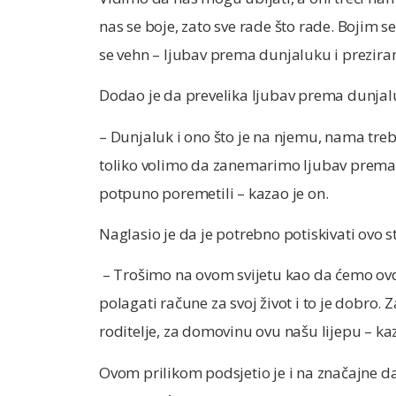
nas se boje, zato sve rade što rade. Bojim se 
se vehn – ljubav prema dunjaluku i preziran
Dodao je da prevelika ljubav prema dunjaluk
– Dunjaluk i ono što je na njemu, nama tre
toliko volimo da zanemarimo ljubav prema Al
potpuno poremetili – kazao je on.
Naglasio je da je potrebno potiskivati ovo s
– Trošimo na ovom svijetu kao da ćemo ovdje 
polagati račune za svoj život i to je dobro. 
roditelje, za domovinu ovu našu lijepu – ka
Ovom prilikom podsjetio je i na značajne da