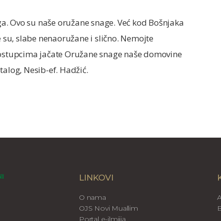
a. Ovo su naše oružane snage. Već kod Bošnjaka
su, slabe nenaoružane i slično. Nemojte
 postupcima jačate Oružane snage naše domovine
talog, Nesib-ef. Hadžić.
LINKOVI
O nama
A
OJS Novi Muallim
B
Portal e-ilmijja