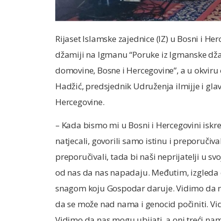
Rijaset Islamske zajednice (IZ) u Bosni i He
džamiji na Igmanu “Poruke iz Igmanske dža
domovine, Bosne i Hercegovine”, a u okviru
Hadžić, predsjednik Udruženja ilmijje i gl
Hercegovine.
– Kada bismo mi u Bosni i Hercegovini iskren
natjecali, govorili samo istinu i preporučivali
preporučivali, tada bi naši neprijatelji u 
od nas da nas napadaju. Međutim, izgleda 
snagom koju Gospodar daruje. Vidimo da n
da se može nad nama i genocid počiniti. V
Vidimo da nas mogu ubijati, a oni treći nam