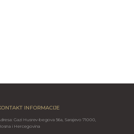
KONTAKT INFORMACIJE
dresa: Gazi Husrev-begova 56a, Sarajevo 71000,
osna i Hercegovina