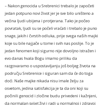
– Nakon genocida u Srebrenici trebalo je započeti
jedan potpuno novi život jer je sve bilo uništeno a
većina ljudi ubijena i protjerana. Tako je počeo
povratak, ljudi su se počeli vraćati i trebalo je puno
snage, jakih i čvrstih odluka, prije svega naših majki
koje su bile najjače u tome i svih nas poslije. To je
jedan fenomen koji sigurno nije dovoljno istražen i
evo danas hvala Bogu imamo priliku da
razgovaramo o uspostavljanju još boljeg života na
području Srebrenice i siguran sam da će do toga
doći. Naše majke nikada nisu imale želju za
osvetom, jedina satisfakcija je ta da oni koji su
počinili genocid i zločine budu privedeni i kažnjeni,
da normalan svijet živi i radi u normalnoj i zdravoj