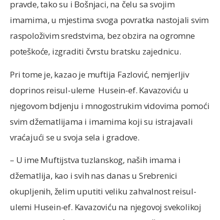
pravde, tako su i Bošnjaci, na čelu sa svojim
imamima, u mjestima svoga povratka nastojali svim
raspoloživim sredstvima, bez obzira na ogromne
poteškoće, izgraditi čvrstu bratsku zajednicu.
Pri tome je, kazao je muftija Fazlović, nemjerljiv
doprinos reisul-uleme Husein-ef. Kavazoviću u
njegovom bdjenju i mnogostrukim vidovima pomoći
svim džematlijama i imamima koji su istrajavali
vraćajući se u svoja sela i gradove.
– U ime Muftijstva tuzlanskog, naših imama i
džematlija, kao i svih nas danas u Srebrenici
okupljenih, želim uputiti veliku zahvalnost reisul-
ulemi Husein-ef. Kavazoviću na njegovoj svekolikoj