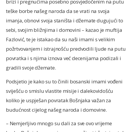
brizi i pregnućima posebno posvjedočenim na putu
teške borbe našeg naroda da se vrati na svoja
imanja, obnovi svoja staništa i džemate dugujući to
sebi, svojim bližnjima i domovini – kazao je muftija
Fazlović, te je istakao da su naši imami s velikim
požrtvovanjem i istrajnošću predvodili ljude na putu
povratka i s njima iznova već decenijama podizali i
gradili svoje džemate.
Podsjetio je kako su to činili bosanski imami vođeni
sviješću o smislu vlastite misije i dalekovidošću
koliko je uspješan povratak Bošnjaka važan za
budućnost cijelog našeg naroda i domovine.
– Nemjerljivo mnogo su dali za sve ovo vrijeme