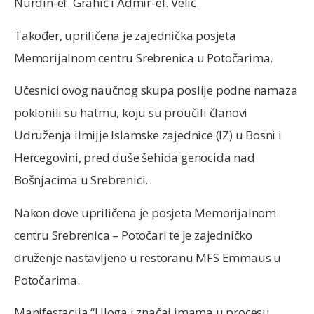
Nurdin-ef. Grahić i Admir-ef. Velić.
Također, upriličena je zajednička posjeta
Memorijalnom centru Srebrenica u Potočarima.
Učesnici ovog naučnog skupa poslije podne namaza
poklonili su hatmu, koju su proučili članovi
Udruženja ilmijje Islamske zajednice (IZ) u Bosni i
Hercegovini, pred duše šehida genocida nad
Bošnjacima u Srebrenici.
Nakon dove upriličena je posjeta Memorijalnom
centru Srebrenica – Potočari te je zajedničko
druženje nastavljeno u restoranu MFS Emmaus u
Potočarima.
Manifestacija “Uloga i značaj imama u procesu