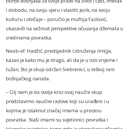
borbe Bošnjaka za svoje pravo na život i čast, imetak
i slobodu, na svoju vjeru i vlastiti jezik, na svoju
kulturu i običaje – poručio je muftija Fazlović,
ukazavši na važnost perspektive očuvanja džemata u
sredinama povratka.
Nesib-ef. Hadžić, predsjednik Udruženja ilmijje,
kazao je kako mu je drago, ali da je u isto vrijeme i
tužan, što je skup održan Srebrenici, u teškoj rani
bošnjačkog naroda.
– Cilj nam je da ovdje kroz ovaj naučni skup
predstavimo naučne radove koji su urađeni i u
kojima je istaknut značaj imama u procesu
povratka. Naši imami su svjetionici povratka i
Islamske zajednice, tamo gdje je obnovljena džamija