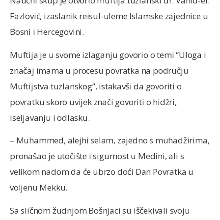
Naučni skup je otvorio muftija tuzlanski dr. Vahid-ef.
Fazlović, izaslanik reisul-uleme Islamske zajednice u
Bosni i Hercegovini.
Muftija je u svome izlaganju govorio o temi “Uloga i
značaj imama u procesu povratka na području
Muftijstva tuzlanskog”, istakavši da govoriti o
povratku skoro uvijek znači govoriti o hidžri,
iseljavanju i odlasku.
– Muhammed, alejhi selam, zajedno s muhadžirima,
pronašao je utočište i sigurnost u Medini, ali s
velikom nadom da će ubrzo doći Dan Povratka u
voljenu Mekku.
Sa sličnom žudnjom Bošnjaci su iščekivali svoju