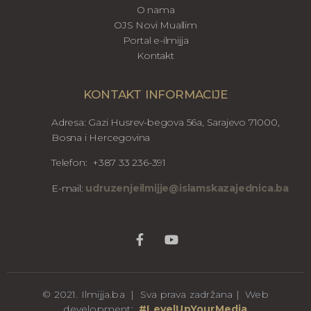
O nama
OJS Novi Muallim
Portal e-ilmijja
Kontakt
KONTAKT INFORMACIJE
Adresa: Gazi Husrev-begova 56a, Sarajevo 71000,
Bosna i Hercegovina
Telefon: +387 33 236-391
E-mail:
udruzenjeilmijje@islamskazajednica.ba
© 2021. Ilmijja.ba | Sva prava zadržana | Web
development:
#LevelUpYourMedia