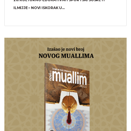
ILMIJJE – NOVI ISKORAK U...