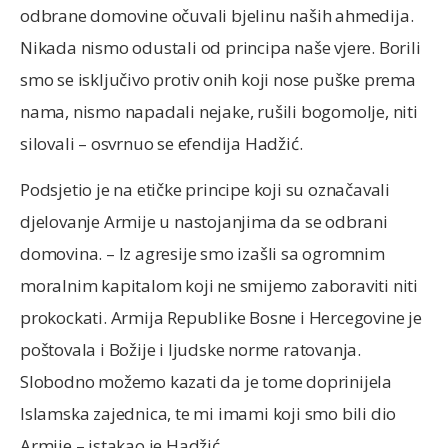
odbrane domovine očuvali bjelinu naših ahmedija.
Nikada nismo odustali od principa naše vjere. Borili
smo se isključivo protiv onih koji nose puške prema
nama, nismo napadali nejake, rušili bogomolje, niti
silovali – osvrnuo se efendija Hadžić.
Podsjetio je na etičke principe koji su označavali
djelovanje Armije u nastojanjima da se odbrani
domovina. – Iz agresije smo izašli sa ogromnim
moralnim kapitalom koji ne smijemo zaboraviti niti
prokockati. Armija Republike Bosne i Hercegovine je
poštovala i Božije i ljudske norme ratovanja.
Slobodno možemo kazati da je tome doprinijela
Islamska zajednica, te mi imami koji smo bili dio
Armije – istakao je Hadžić.