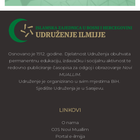
Osnovano je 1912. godine. Djelatnost Udruženja obuhvata
permanentnu edukaciju, izdavačku i socijalnu aktivnost te
redovno publiciranje časopisa za odgoj i obrazovanje
Novi
MUALLIM
.
Udruženje je organizirano u svim mjestima BiH.
Sjedište Udruženja je u Sarajevu.
LINKOVI
O nama
OJS Novi Muallim
Portal e-ilmijja