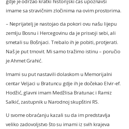
gdje je održao kratki historijski čas upoznavši
imame sa stravičnim zločinima na ovim prostorima.
– Neprijatelj je nastojao da pokori ovu našu lijepu
zemlju Bosnu i Hercegovinu da je prisvoji sebi, ali
smetali su Bošnjaci. Trebalo ih je pobiti, protjerati.
Naš je put trnovit. Mi samo tražimo istinu – poručio
je Ahmet Grahić.
Imami su put nastavili dolaskom u Memorijalni
centar Veljaci u Bratuncu gdje ih je dočekao Elvir-ef.
Hodžić, glavni imam Medžlisa Bratunac i Ramiz
Salkić, zastupnik u Narodnoj skupštini RS.
U svome obraćanju kazali su da im predstavlja
veliko zadovoljstvo što su imami iz svih krajeva