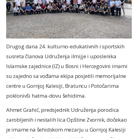
Drugog dana 24. kulturno-edukativnih i sportskih
susreta članova Udruženja ilmijje i uposlenika
Islamske zajednice (IZ) u Bosni i Hercegovini imami
su zajedno sa vođama ekipa posjetili memorijalne
centre u Gornjoj Kalesiji, Bratuncu i Potočarima
poklonivši hatma-dovu šehidima.
Ahmet Grahić, predsjednik Udruženja porodica
zarobljenih i nestalih lica Opštine Zvornik, dočekao
je imame na šehidskom mezarju u Gornjoj Kalesiji