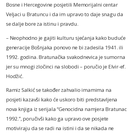
Bosne i Hercegovine posjetili Memorijalni centar
Veljaci u Bratuncu i da im upravo to daje snagu da
se dalje bore za istinu i pravdu.
– Neophodno je gajiti kulturu sjećanja kako buduće
generacije Bošnjaka ponovo ne bi zadesila 1941. ili
1992. godina. Bratunačka svakodnevica je sumorna
jer su mnogi zločinci na slobodi – poručio je Elvir-ef.
Hodžić.
Ramiz Salkić se također zahvalio imamima na
posjeti kazavši kako će uskoro biti predstavljena
nova knjiga iz serijala “Genocidna namjera Bratunac
1992.”, poručivši kako ga upravo ove posjete
motiviraju da se radi na istini i da se nikada ne