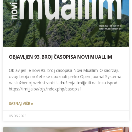
OBJAVLJEN 93. BROJ ČASOPISA NOVI MUALLIM
Objavljen je novi 93. broj časopisa Novi Muallim. O sadržaju
ovog broja možete se upoznati preko Open Journal Systema
na službenoj web stranici Udruženja ilmijje ili na linku ispod.
https://ilmijja.ba/ojs/index.php/casopis1
SAZNAJ VIŠE »
05.06.2023.