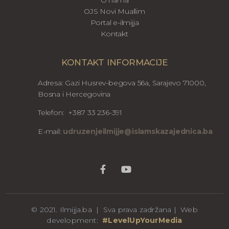
OJS Novi Muallim
Portal e-ilmijja
Kontakt
KONTAKT INFORMACIJE
Adresa: Gazi Husrev-begova 56a, Sarajevo 71000,
Bosna i Hercegovina
Telefon: +387 33 236-391
E-mail:
udruzenjeilmijje@islamskazajednica.ba
© 2021. Ilmijja.ba | Sva prava zadržana | Web
development:
#LevelUpYourMedia