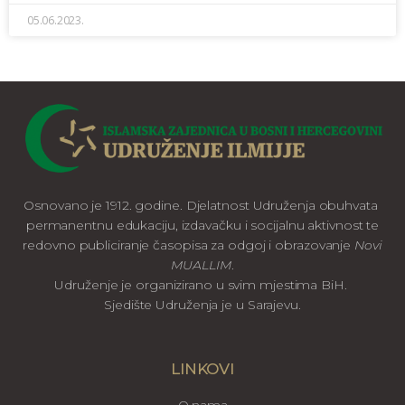
05.06.2023.
Osnovano je 1912. godine. Djelatnost Udruženja obuhvata
permanentnu edukaciju, izdavačku i socijalnu aktivnost te
redovno publiciranje časopisa za odgoj i obrazovanje
Novi
MUALLIM
.
Udruženje je organizirano u svim mjestima BiH.
Sjedište Udruženja je u Sarajevu.
LINKOVI
O nama