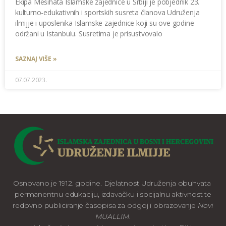
Ekipa Mešihata Islamske zajednice u Srbiji je pobjednik 23.
kulturno-edukativnih i sportskih susreta članova Udruženja
ilmijje i uposlenika Islamske zajednice koji su ove godine
održani u Istanbulu. Susretima je prisustvovalo
SAZNAJ VIŠE »
07.07.2023.
Osnovano je 1912. godine. Djelatnost Udruženja obuhvata
permanentnu edukaciju, izdavačku i socijalnu aktivnost te
redovno publiciranje časopisa za odgoj i obrazovanje
Novi
MUALLIM
.