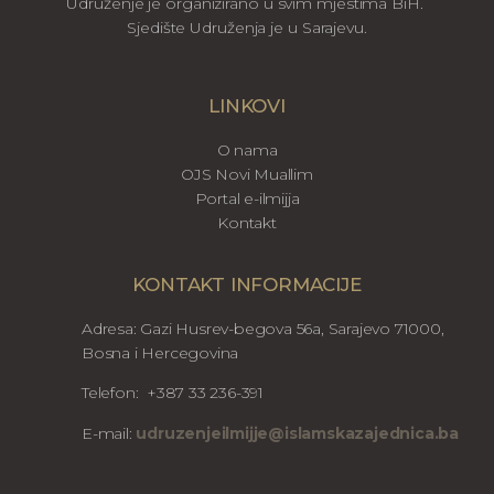
Udruženje je organizirano u svim mjestima BiH.
Sjedište Udruženja je u Sarajevu.
LINKOVI
O nama
OJS Novi Muallim
Portal e-ilmijja
Kontakt
KONTAKT INFORMACIJE
Adresa: Gazi Husrev-begova 56a, Sarajevo 71000,
Bosna i Hercegovina
Telefon: +387 33 236-391
E-mail:
udruzenjeilmijje@islamskazajednica.ba