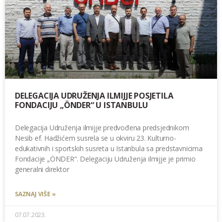
DELEGACIJA UDRUŽENJA ILMIJJE POSJETILA
FONDACIJU „ÖNDER“ U ISTANBULU
Delegacija Udruženja ilmijje predvođena predsjednikom
Nesib ef. Hadžićem susrela se u okviru 23. Kulturno-
edukativnih i sportskih susreta u Istanbula sa predstavnicima
Fondacije „ÖNDER“. Delegaciju Udruženja ilmijje je primio
generalni direktor
SAZNAJ VIŠE »
07.07.2023.