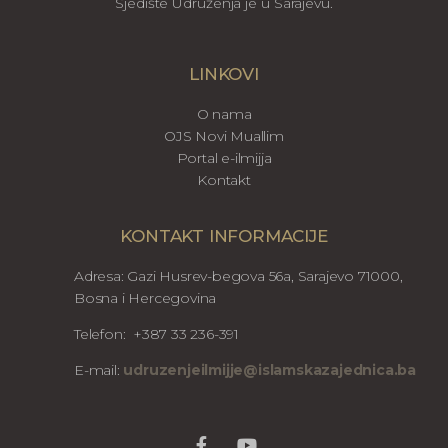
Sjedište Udruženja je u Sarajevu.
LINKOVI
O nama
OJS Novi Muallim
Portal e-ilmijja
Kontakt
KONTAKT INFORMACIJE
Adresa: Gazi Husrev-begova 56a, Sarajevo 71000,
Bosna i Hercegovina
Telefon: +387 33 236-391
E-mail:
udruzenjeilmijje@islamskazajednica.ba