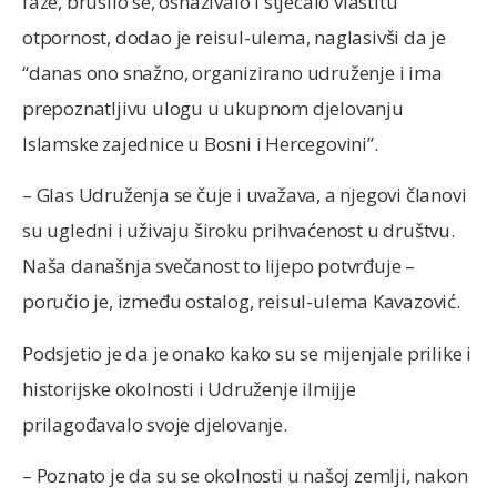
faze, brusilo se, osnaživalo i stjecalo vlastitu
otpornost, dodao je reisul-ulema, naglasivši da je
“danas ono snažno, organizirano udruženje i ima
prepoznatljivu ulogu u ukupnom djelovanju
Islamske zajednice u Bosni i Hercegovini”.
– Glas Udruženja se čuje i uvažava, a njegovi članovi
su ugledni i uživaju široku prihvaćenost u društvu.
Naša današnja svečanost to lijepo potvrđuje –
poručio je, između ostalog, reisul-ulema Kavazović.
Podsjetio je da je onako kako su se mijenjale prilike i
historijske okolnosti i Udruženje ilmijje
prilagođavalo svoje djelovanje.
– Poznato je da su se okolnosti u našoj zemlji, nakon