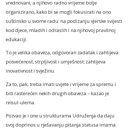
vrednovani, a njihovo radno vrijeme bolje
organizirano, kako bi se mogli fokusirati na ono
suštinsko u svome radu: na podizanju vjerske svijesti
kod djece, mladih i odraslih i na njihovoj pravilnoj
edukaciji.
To je velika obaveza, odgovoran zadatak i zahtijeva
posvećenost, strpljivost i umješnost; zahtijeva
inovativnost i svježinu.
Za to, pak, treba imati uvjete i vrijeme za spremu i
biti rasterećen nekih drugih obaveza – kazao je
reisul-ulema.
Pozvao je i one u strukturama Udruženja da daju
svoj doprinos u rješavanju pitanja statusa imama.