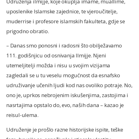
Udruženja ilmijje, koje okuplja imame, muallime,
uposlenike Islamske zajednice, te vjeroučitelje,
muderrise i profesore islamskih fakulteta, gdje se
prigodno obratio.
– Danas smo ponosni i radosni što obilježavamo
111. godišnjicu od osnivanja Ilmijje. Njeni
utemeljitelji možda i nisu u svojim vizijama
zagledali se u tu veselu mogućnost da esnafsko
udruživanje učenih ljudi kod nas ovoliko potraje. No,
ono je, uprkos nebrojenim iskušenjima, zastojima i
nasrtajima opstalo do, evo, naših dana – kazao je
reisul-ulema.
Udruženje je prošlo razne historijske ispite, teške