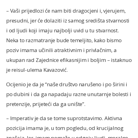
– Vaši prijedlozi će nam biti dragocjeni i, vjerujem,
presudni, jer će dolaziti iz samog središta stvarnosti
i od ljudi koji imaju najbolji uvid u tu stvarnost.
Neka to razmatranje bude temeljito, kako bismo
poziv imama učinili atraktivnim i privlačnim, a
ukupan rad Zajednice efikasnijim i boljim – istaknuo
je reisul-ulema Kavazović.
Ocijenio je da je “naše društvo narušeno i po širini i
po dubini i da ga napadaju razne unutarnje bolesti i
pretenzije, prijeteći da ga unište”.
– Imperativ je da se tome suprotstavimo. Aktivna
pozicija imama je, u tom pogledu, od krucijalnog
značaja. Jer, imam pomaže u odgoju ljudi, moralno