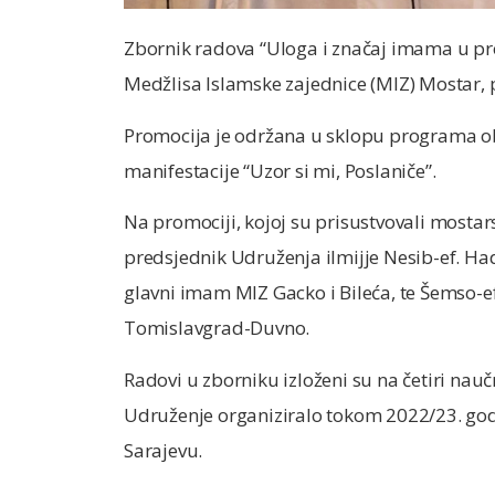
Zbornik radova “Uloga i značaj imama u pro
Medžlisa Islamske zajednice (MIZ) Mostar, 
Promocija je održana u sklopu programa obi
manifestacije “Uzor si mi, Poslaniče”.
Na promociji, kojoj su prisustvovali mostar
predsjednik Udruženja ilmijje Nesib-ef. Hadži
glavni imam MIZ Gacko i Bileća, te Šemso-e
Tomislavgrad-Duvno.
Radovi u zborniku izloženi su na četiri nau
Udruženje organiziralo tokom 2022/23. godin
Sarajevu.