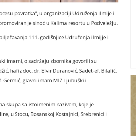
cesu povratka”, u organizaciji Udruženja ilmije i
promoviran je sinoć u Kalima resortu u Podveležju.
lježavanja 111. godišnjice Udruženja ilmijje i
ski imami, o sadržaju zbornika govorili su
ć, hafiz doc. dr. Elvir Duranović, Sadet-ef. Bilalić,
f. Germić, glavni imam MIZ Ljubuški i
čna skupa sa istoimenim nazivom, koje je
e, u Stocu, Bosanskoj Kostajnici, Srebrenici i