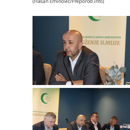
(Hasan Eminović/Preporod.info)