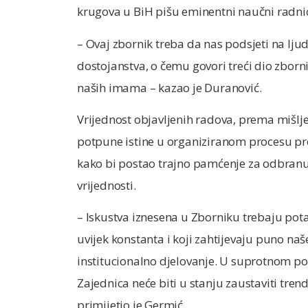
krugova u BiH pišu eminentni naučni radnici 
– Ovaj zbornik treba da nas podsjeti na ljud
dostojanstva, o čemu govori treći dio zborn
naših imama – kazao je Duranović.
Vrijednost objavljenih radova, prema mišlj
potpune istine u organiziranom procesu pre
kako bi postao trajno pamćenje za odbranu sv
vrijednosti.
– Iskustva iznesena u Zborniku trebaju pota
uvijek konstanta i koji zahtijevaju puno naš
institucionalno djelovanje. U suprotnom po
Zajednica neće biti u stanju zaustaviti tren
primijetio je Germić.