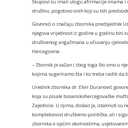
Skupovi su imali ulogu afirmacije imama 
društvu, pogotovo onih koji su bili predvod
Govoreći o značaju zbornika predsjednik Ud
njegova vrijednost iz godine u godinu biti
društvenog angažmana u očuvanju cjelovitos
Hercegovine.
– Zbornik je važan i zbog toga što smo u n
kojima sugeriramo šta i ko treba raditi da b
Urednik zbornika dr. Elvir Duranović govore
koja su pisale bosanskohercegovačke muftije
Zajednice. U njima, dodao je, istaknuti su n
kompleksnost društveno-političke, ali i sig
zbornika o općim okolnostima, uvjetovani