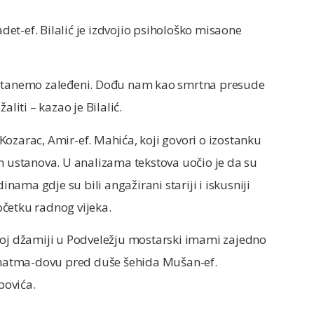
et-ef. Bilalić je izdvojio psihološko misaone
 ostanemo zaleđeni. Dođu nam kao smrtna presude
iti – kazao je Bilalić.
ozarac, Amir-ef. Mahića, koji govori o izostanku
h ustanova. U analizama tekstova uočio je da su
inama gdje su bili angažirani stariji i iskusniji
početku radnog vijeka.
noj džamiji u Podveležju mostarski imami zajedno
i hatma-dovu pred duše šehida Mušan-ef.
povića.