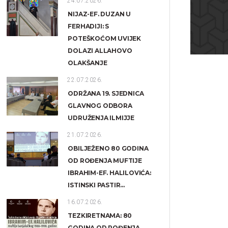
24.07.2026.
NIJAZ-EF. DUZAN U
FERHADIJI: S
POTEŠKOĆOM UVIJEK
DOLAZI ALLAHOVO
OLAKŠANJE
22.07.2026.
ODRŽANA 19. SJEDNICA
GLAVNOG ODBORA
UDRUŽENJA ILMIJJE
21.07.2026.
OBILJEŽENO 80 GODINA
OD ROĐENJA MUFTIJE
IBRAHIM-EF. HALILOVIĆA:
ISTINSKI PASTIR...
16.07.2026.
TEZKIRETNAMA: 80
GODINA OD ROĐENJA