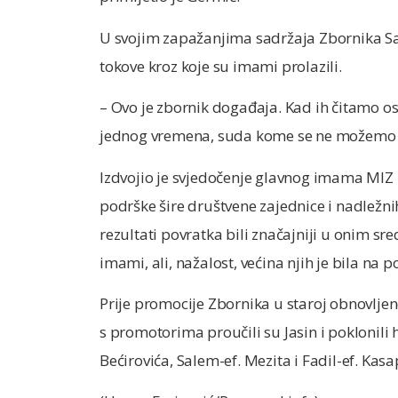
U svojim zapažanjima sadržaja Zbornika Sad
tokove kroz koje su imami prolazili.
– Ovo je zbornik događaja. Kad ih čitamo
jednog vremena, suda kome se ne možemo žal
Izdvojio je svjedočenje glavnog imama MIZ K
podrške šire društvene zajednice i nadležni
rezultati povratka bili značajniji u onim sred
imami, ali, nažalost, većina njih je bila na 
Prije promocije Zbornika u staroj obnovlje
s promotorima proučili su Jasin i poklonil
Bećirovića, Salem-ef. Mezita i Fadil-ef. Kasa