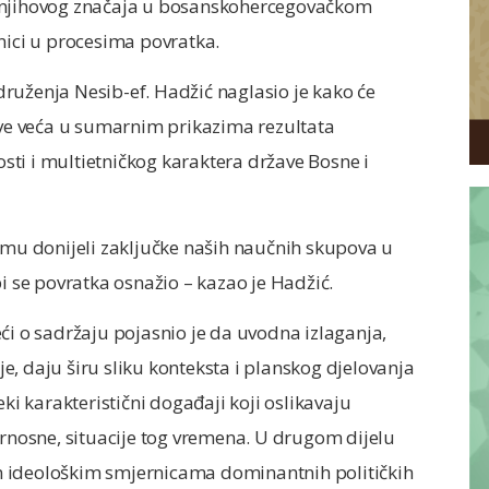
i njihovog značaja u bosanskohercegovačkom
nici u procesima povratka.
ruženja Nesib-ef. Hadžić naglasio je kako će
 sve veća u sumarnim prikazima rezultata
ti i multietničkog karaktera države Bosne i
jemu donijeli zaključke naših naučnih skupova u
i se povratka osnažio – kazao je Hadžić.
ći o sadržaju pojasnio je da uvodna izlaganja,
, daju širu sliku konteksta i planskog djelovanja
eki karakteristični događaji koji oslikavaju
urnosne, situacije tog vremena. U drugom dijelu
m ideološkim smjernicama dominantnih političkih