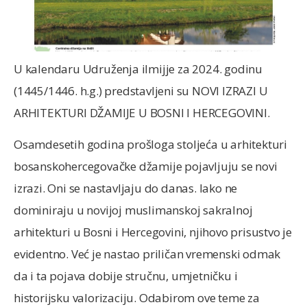
U kalendaru Udruženja ilmijje za 2024. godinu
(1445/1446. h.g.) predstavljeni su NOVI IZRAZI U
ARHITEKTURI DŽAMIJE U BOSNI I HERCEGOVINI.
Osamdesetih godina prošloga stoljeća u arhitekturi
bosanskohercegovačke džamije pojavljuju se novi
izrazi. Oni se nastavljaju do danas. Iako ne
dominiraju u novijoj muslimanskoj sakralnoj
arhitekturi u Bosni i Hercegovini, njihovo prisustvo je
evidentno. Već je nastao priličan vremenski odmak
da i ta pojava dobije stručnu, umjetničku i
historijsku valorizaciju. Odabirom ove teme za