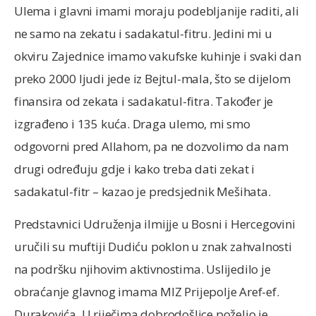
Ulema i glavni imami moraju podebljanije raditi, ali
ne samo na zekatu i sadakatul-fitru. Jedini mi u
okviru Zajednice imamo vakufske kuhinje i svaki dan
preko 2000 ljudi jede iz Bejtul-mala, što se dijelom
finansira od zekata i sadakatul-fitra. Također je
izgrađeno i 135 kuća. Draga ulemo, mi smo
odgovorni pred Allahom, pa ne dozvolimo da nam
drugi određuju gdje i kako treba dati zekat i
sadakatul-fitr – kazao je predsjednik Mešihata.
Predstavnici Udruženja ilmijje u Bosni i Hercegovini
uručili su muftiji Dudiću poklon u znak zahvalnosti
na podršku njihovim aktivnostima. Uslijedilo je
obraćanje glavnog imama MIZ Prijepolje Aref-ef.
Durakovića. U riječima dobrodošlice poželio je