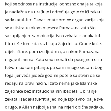
koji se odnose na institucije, odnosno ona je ta koja
je nadležna da uređuje i određuje gdje će ići zekat i
sadakatul-fitr. Danas imate brojne organizacije koje
se aktiviraju tokom mjeseca Ramazana zato što
sakupljanjem samoinicijativno zekata i sadakatul-
fitra teže tome da razbijaju Zajednicu. Grade kuće,
dijele iftare, pomažu ljudima, a nakon Ramazana
nigdje ih nema. Zato smo morali da posegnemo za
fetvom po tom pitanju, pa sam mnogo sretan zbog
toga, jer već sljedeće godine počele su stvari da se
redaju na pravi način. I zato nema jake Islamske
zajednice bez institucionalnih ibadeta. Ubiranje
zekata i sadakatul-fitra jedino je ispravno, pa je sve
drugo, a Allah najbolje zna, na mjeri obične sadake.