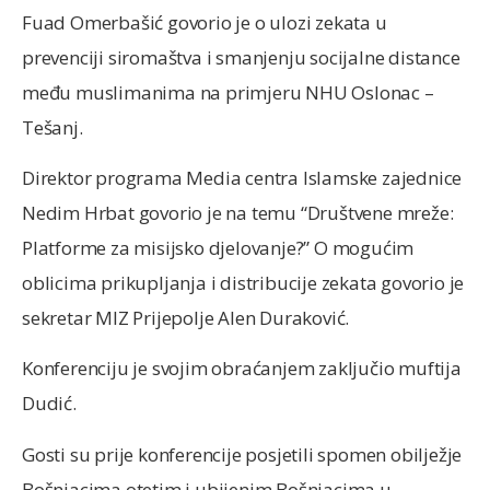
Fuad Omerbašić govorio je o ulozi zekata u
prevenciji siromaštva i smanjenju socijalne distance
među muslimanima na primjeru NHU Oslonac –
Tešanj.
Direktor programa Media centra Islamske zajednice
Nedim Hrbat govorio je na temu “Društvene mreže:
Platforme za misijsko djelovanje?” O mogućim
oblicima prikupljanja i distribucije zekata govorio je
sekretar MIZ Prijepolje Alen Duraković.
Konferenciju je svojim obraćanjem zaključio muftija
Dudić.
Gosti su prije konferencije posjetili spomen obilježje
Bošnjacima otetim i ubijenim Bošnjacima u