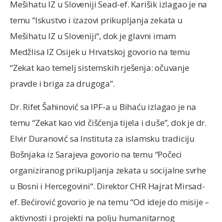
Mešihatu IZ u Sloveniji Sead-ef. Karišik izlagao je na
temu “Iskustvo i izazovi prikupljanja zekata u
Mešihatu IZ u Sloveniji“, dok je glavni imam
Medžlisa IZ Osijek u Hrvatskoj govorio na temu
“Zekat kao temelj sistemskih rješenja: očuvanje
pravde i briga za drugoga”.
Dr. Rifet Šahinović sa IPF-a u Bihaću izlagao je na
temu “Zekat kao vid čišćenja tijela i duše”, dok je dr.
Elvir Duranović sa Instituta za islamsku tradiciju
Bošnjaka iz Sarajeva govorio na temu “Počeci
organiziranog prikupljanja zekata u socijalne svrhe
u Bosni i Hercegovini“. Direktor CHR Hajrat Mirsad-
ef. Bećirović govorio je na temu “Od ideje do misije –
aktivnosti i projekti na polju humanitarnog