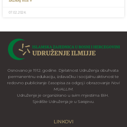
SAZNAJ VIŠE »
07.02.2024.
Osnovano je 1912. godine. Djelatnost Udruženja obuhvata
permanentnu edukaciju, izdavačku i socijalnu aktivnost te
redovno publiciranje časopisa za odgoj i obrazovanje
Novi
MUALLIM
.
Udruženje je organizirano u svim mjestima BiH.
Sjedište Udruženja je u Sarajevu.
LINKOVI