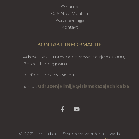
O nama
OJS Novi Muallim
Portal e-ilmijja
Kontakt
KONTAKT INFORMACIJE
Adresa: Gazi Husrev-begova 56a, Sarajevo 71000,
Bosna i Hercegovina
Telefon: +387 33 236-391
E-mail:
udruzenjeilmijje@islamskazajednica.ba
© 2021. Ilmijja.ba | Sva prava zadržana | Web