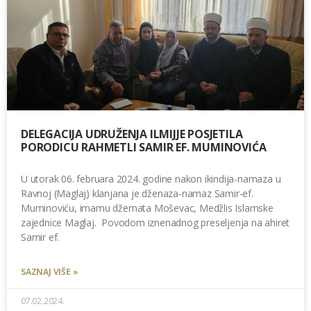
DELEGACIJA UDRUŽENJA ILMIJJE POSJETILA
PORODICU RAHMETLI SAMIR EF. MUMINOVIĆA
U utorak 06. februara 2024. godine nakon ikindija-namaza u
Ravnoj (Maglaj) klanjana je dženaza-namaz Samir-ef.
Muminoviću, imamu džemata Moševac, Medžlis Islamske
zajednice Maglaj. Povodom iznenadnog preseljenja na ahiret
Samir ef.
SAZNAJ VIŠE »
07.02.2024.