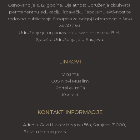
Osnovano je 1912. godine. Djelatnost Udruženja obuhvata
permanentnu edukaciju, izdavačku i socijalnu aktivnost te
redovno publiciranje časopisa za odgoj i obrazovanje
Novi
MUALLIM
.
Udruženje je organizirano u svim mjestima BiH.
Sjedište Udruženja je u Sarajevu.
LINKOVI
O nama
OJS Novi Muallim
Portal e-ilmijja
Kontakt
KONTAKT INFORMACIJE
Adresa: Gazi Husrev-begova 56a, Sarajevo 71000,
Bosna i Hercegovina