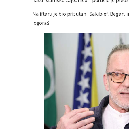
našu Islamsku zajednicu – poručio je pred
Na iftaru je bio prisutan i Sakib-ef. Bega
logoraš.