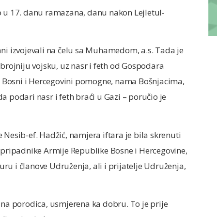
o u 17. danu ramazana, danu nakon Lejletul-
ani izvojevali na čelu sa Muhamedom, a.s. Tada je
ojniju vojsku, uz nasr i feth od Gospodara
 Bosni i Hercegovini pomogne, nama Bošnjacima,
 podari nasr i feth braći u Gazi – poručio je
Nesib-ef. Hadžić, namjera iftara je bila skrenuti
ripadnike Armije Republike Bosne i Hercegovine,
u i članove Udruženja, ali i prijatelje Udruženja,
dna porodica, usmjerena ka dobru. To je prije