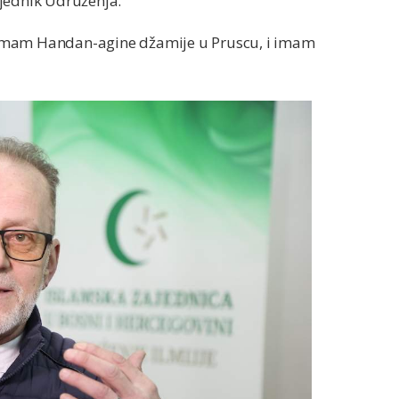
sjednik Udruženja.
n, imam Handan-agine džamije u Pruscu, i imam