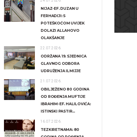
24.07.2026.
NIJAZ-EF. DUZAN U
FERHADIJI: S
POTEŠKOĆOM UVIJEK
DOLAZI ALLAHOVO
OLAKŠANJE
22.07.2026.
ODRŽANA 19. SJEDNICA
GLAVNOG ODBORA
UDRUŽENJA ILMIJJE
21.07.2026.
OBILJEŽENO 80 GODINA
OD ROĐENJA MUFTIJE
IBRAHIM-EF. HALILOVIĆA:
ISTINSKI PASTIR...
16.07.2026.
TEZKIRETNAMA: 80
GODINA OD ROĐENJA