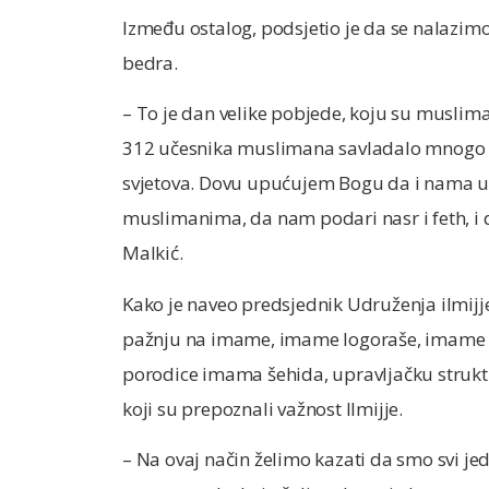
Između ostalog, podsjetio je da se nalazim
bedra.
– To je dan velike pobjede, koju su muslim
312 učesnika muslimana savladalo mnogo br
svjetova. Dovu upućujem Bogu da i nama u
muslimanima, da nam podari nasr i feth, i da
Malkić.
Kako je naveo predsjednik Udruženja ilmijje 
pažnju na imame, imame logoraše, imame p
porodice imama šehida, upravljačku struktur
koji su prepoznali važnost Ilmijje.
– Na ovaj način želimo kazati da smo svi je