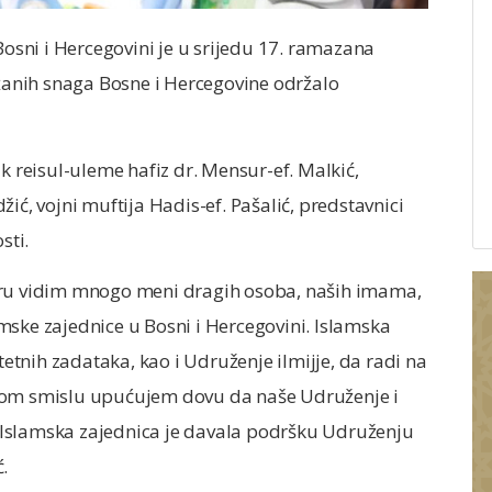
Bosni i Hercegovini je u srijedu 17. ramazana
anih snaga Bosne i Hercegovine održalo
k reisul-uleme hafiz dr. Mensur-ef. Malkić,
ić, vojni muftija Hadis-ef. Pašalić, predstavnici
sti.
aru vidim mnogo meni dragih osoba, naših imama,
lamske zajednice u Bosni i Hercegovini. Islamska
itetnih zadataka, kao i Udruženje ilmijje, da radi na
 tom smislu upućujem dovu da naše Udruženje i
Islamska zajednica je davala podršku Udruženju
ć.