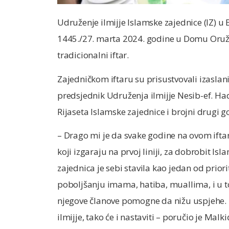
Udruženje ilmijje Islamske zajednice (IZ) u 
1445./27. marta 2024. godine u Domu Oruž
tradicionalni iftar.
Zajedničkom iftaru su prisustvovali izaslani
predsjednik Udruženja ilmijje Nesib-ef. Hadž
Rijaseta Islamske zajednice i brojni drugi go
– Drago mi je da svake godine na ovom ift
koji izgaraju na prvoj liniji, za dobrobit Is
zajednica je sebi stavila kao jedan od prior
poboljšanju imama, hatiba, muallima, i u
njegove članove pomogne da nižu uspjehe. 
ilmijje, tako će i nastaviti – poručio je Malki