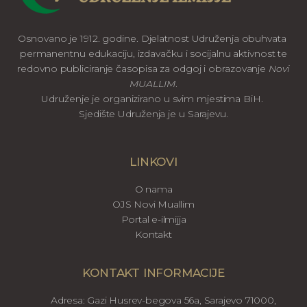
Osnovano je 1912. godine. Djelatnost Udruženja obuhvata
permanentnu edukaciju, izdavačku i socijalnu aktivnost te
redovno publiciranje časopisa za odgoj i obrazovanje
Novi
MUALLIM
.
Udruženje je organizirano u svim mjestima BiH.
Sjedište Udruženja je u Sarajevu.
LINKOVI
O nama
OJS Novi Muallim
Portal e-ilmijja
Kontakt
KONTAKT INFORMACIJE
Adresa: Gazi Husrev-begova 56a, Sarajevo 71000,