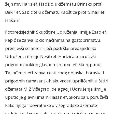
šejh mr. Haris ef. Hadžić, u džematu Drinsko prof.
Bekir ef. Šabić te u džematu Kaoštice prof. Smail ef.
Hašarić.
Potpredsjednik Skupštine Udruženja ilmijje Esad ef.
Pepić se zahvalio domaćinima na gostoprimstvu,
prenijevši selame i riječi podrške predsjednika
Udruženja ilmijje Nesib ef. Hadžića te uručivši
prigodan poklon glavnom imamu ef. Skorupanu.
Također, riječi zahvalnosti zbog dolaska, boravka i
prigodnih ramazanskih aktivnosti upriličenih u četiri
džemata MIZ Višegrad, delagaciji Udruženja ilmijje
uputio je glavni imam Hasan ef. Skorupan, poručivši
kako njega i povratnike u višegradske džemate
raduju ovakve posjete, koje prema riječima glavnog