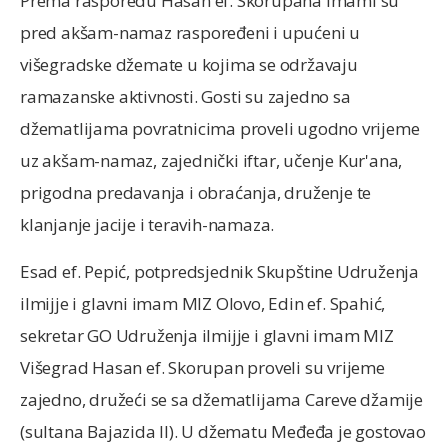
Prema rasporedu Hasan ef. Skorupana imami su
pred akšam-namaz raspoređeni i upućeni u
višegradske džemate u kojima se održavaju
ramazanske aktivnosti. Gosti su zajedno sa
džematlijama povratnicima proveli ugodno vrijeme
uz akšam-namaz, zajednički iftar, učenje Kur'ana,
prigodna predavanja i obraćanja, druženje te
klanjanje jacije i teravih-namaza.
Esad ef. Pepić, potpredsjednik Skupštine Udruženja
ilmijje i glavni imam MIZ Olovo, Edin ef. Spahić,
sekretar GO Udruženja ilmijje i glavni imam MIZ
Višegrad Hasan ef. Skorupan proveli su vrijeme
zajedno, družeći se sa džematlijama Careve džamije
(sultana Bajazida II). U džematu Međeđa je gostovao