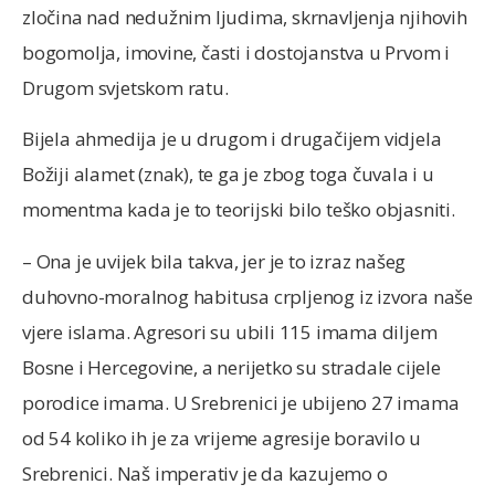
zločina nad nedužnim ljudima, skrnavljenja njihovih
bogomolja, imovine, časti i dostojanstva u Prvom i
Drugom svjetskom ratu.
Bijela ahmedija je u drugom i drugačijem vidjela
Božiji alamet (znak), te ga je zbog toga čuvala i u
momentma kada je to teorijski bilo teško objasniti.
– Ona je uvijek bila takva, jer je to izraz našeg
duhovno-moralnog habitusa crpljenog iz izvora naše
vjere islama. Agresori su ubili 115 imama diljem
Bosne i Hercegovine, a nerijetko su stradale cijele
porodice imama. U Srebrenici je ubijeno 27 imama
od 54 koliko ih je za vrijeme agresije boravilo u
Srebrenici. Naš imperativ je da kazujemo o