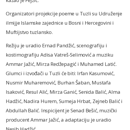
kazao je Fejzić.
Organizatori projekcije poeme u Tuzli su Udruženje
ilmijje Islamske zajednice u Bosni i Hercegovini i
Muftijstvo tuzlansko.
Režiju je uradio Ernad Pandžić, scenografiju i
kostimografiju Adisa Vatreš-Selimović a muziku
Ammar Jažić, Mirza Redžepagić i Muhamed Latić.
Glumci i izvođači u Tuzli će biti: Irfan Kasumović,
Nusmir Muharemović, Burhan Šaban, Mustafa
Isaković, Resul Alić, Mirza Ganić, Senida Balić, Alma
Hadžić, Nadira Hurem, Sumeja Hrbat, Zejneb Balić i
Abdullah Balić. Inspicijent je Senad Bešić, muzički
producent Ammar Jažić, a adaptaciju je uradio
Nesib Hadžić.