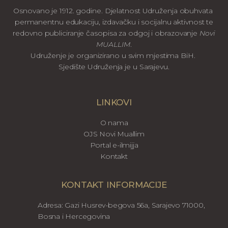
Osnovano je 1912. godine. Djelatnost Udruženja obuhvata
permanentnu edukaciju, izdavačku i socijalnu aktivnost te
redovno publiciranje časopisa za odgoj i obrazovanje
Novi
MUALLIM
.
Udruženje je organizirano u svim mjestima BiH.
Sjedište Udruženja je u Sarajevu.
LINKOVI
O nama
OJS Novi Muallim
Portal e-ilmijja
Kontakt
KONTAKT INFORMACIJE
Adresa: Gazi Husrev-begova 56a, Sarajevo 71000,
Bosna i Hercegovina