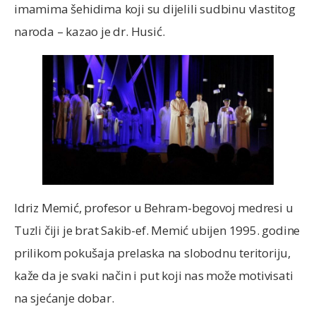
imamima šehidima koji su dijelili sudbinu vlastitog
naroda – kazao je dr. Husić.
Idriz Memić, profesor u Behram-begovoj medresi u
Tuzli čiji je brat Sakib-ef. Memić ubijen 1995. godine
prilikom pokušaja prelaska na slobodnu teritoriju,
kaže da je svaki način i put koji nas može motivisati
na sjećanje dobar.