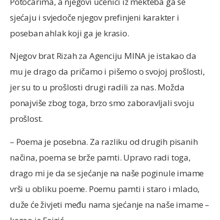
Potočarima, a njegovi učenici iz mekteba ga se
sjećaju i svjedoče njegov prefinjeni karakter i
poseban ahlak koji ga je krasio.
Njegov brat Rizah za Agenciju MINA je istakao da
mu je drago da pričamo i pišemo o svojoj prošlosti,
jer su to u prošlosti drugi radili za nas. Možda
ponajviše zbog toga, brzo smo zaboravljali svoju
prošlost.
– Poema je posebna. Za razliku od drugih pisanih
načina, poema se brže pamti. Upravo radi toga,
drago mi je da se sjećanje na naše poginule imame
vrši u obliku poeme. Poemu pamti i staro i mlado,
duže će živjeti među nama sjećanje na naše imame –