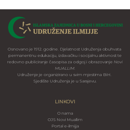
Osnovano je 1912. godine. Djelatnost Udruženja obuhvata
permanentnu edukaciju, izdavačku i socijalnu aktivnost te
redovno publiciranje časopisa za odgoj i obrazovanje
Novi
MUALLIM
.
Udruženje je organizirano u svim mjestima BiH.
Sjedište Udruženja je u Sarajevu.
LINKOVI
O nama
OJS Novi Muallim
Portal e-ilmijja