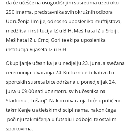
da će učešće na ovogodišnjim susretima uzeti oko
250 imama, predstavnika svih okružnih odbora
Udruženja Ilmijje, odnosno uposlenika muftijstava,
medžlisa i institucija IZ u BiH, Mešihata IZ u Srbiji,
Mešihata IZ u Crnoj Gori te ekipa uposlenika
institucija Rijaseta IZ u BiH.
Okupljanje učesnika je u nedjelju 23. juna, a svečana
ceremonija otvaranja 24. Kulturno-edukativnih i
sportskih susreta biće održana u ponedjeljak 24.
juna u 09:00 sati uz smotru svih učesnika na
Stadionu „Tušanj“. Nakon otvaranja biće upriličeno
takmičenje u atletskim disciplinama, nakon čega
počinju takmičenja u futsalu i odbojci te ostalim
sportovima.