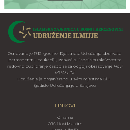
Osnovano je 1912. godine. Djelatnost Udruženja obuhvata
permanentnu edukaciju, izdavačku i socijalnu aktivnost te
redovno publiciranje časopisa za odgoj i obrazovanje
Novi
MUALLIM
.
Udruženje je organizirano u svim mjestima BiH.
Sjedište Udruženja je u Sarajevu.
LINKOVI
O nama
OJS Novi Muallim
Portal e-ilmijja