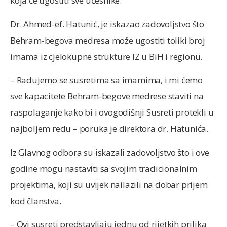
koja će ugostiti sve učesnike.
Dr. Ahmed-ef. Hatunić, je iskazao zadovoljstvo što
Behram-begova medresa može ugostiti toliki broj
imama iz cjelokupne strukture IZ u BiH i regionu.
– Radujemo se susretima sa imamima, i mi ćemo
sve kapacitete Behram-begove medrese staviti na
raspolaganje kako bi i ovogodišnji Susreti protekli u
najboljem redu – poruka je direktora dr. Hatunića.
Iz Glavnog odbora su iskazali zadovoljstvo što i ove
godine mogu nastaviti sa svojim tradicionalnim
projektima, koji su uvijek nailazili na dobar prijem
kod članstva.
– Ovi susreti predstavljaju jednu od rijetkih prilika