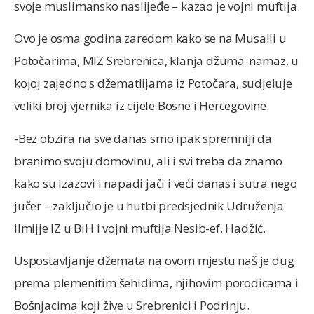
svoje muslimansko naslijeđe – kazao je vojni muftija.
Ovo je osma godina zaredom kako se na Musalli u
Potočarima, MIZ Srebrenica, klanja džuma-namaz, u
kojoj zajedno s džematlijama iz Potočara, sudjeluje
veliki broj vjernika iz cijele Bosne i Hercegovine.
-Bez obzira na sve danas smo ipak spremniji da
branimo svoju domovinu, ali i svi treba da znamo
kako su izazovi i napadi jači i veći danas i sutra nego
jučer – zaključio je u hutbi predsjednik Udruženja
ilmijje IZ u BiH i vojni muftija Nesib-ef. Hadžić.
Uspostavljanje džemata na ovom mjestu naš je dug
prema plemenitim šehidima, njihovim porodicama i
Bošnjacima koji žive u Srebrenici i Podrinju.