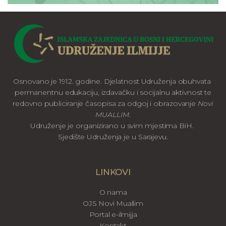
Osnovano je 1912. godine. Djelatnost Udruženja obuhvata
permanentnu edukaciju, izdavačku i socijalnu aktivnost te
redovno publiciranje časopisa za odgoj i obrazovanje
Novi
MUALLIM
.
Udruženje je organizirano u svim mjestima BiH.
Sjedište Udruženja je u Sarajevu.
LINKOVI
O nama
OJS Novi Muallim
Portal e-ilmijja
Kontakt