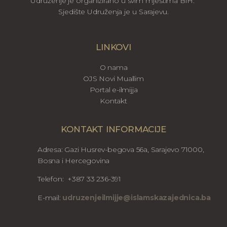
Udruženje je organizirano u svim mjestima BiH.
Sjedište Udruženja je u Sarajevu.
LINKOVI
O nama
OJS Novi Muallim
Portal e-ilmijja
Kontakt
KONTAKT INFORMACIJE
Adresa: Gazi Husrev-begova 56a, Sarajevo 71000,
Bosna i Hercegovina
Telefon: +387 33 236-391
E-mail:
udruzenjeilmijje@islamskazajednica.ba