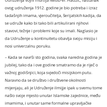
Udruženja vojni muftija Nesib-ef. Hadžić, nastanak
ovog udruženja 1912. godine je bio potreba i izraz
tadašnjih imama, vjeroučitelja, šerijatskih kadija, da
se udruže kako bi tako bili artikulirani njihovi
stavovi, težnje i problemi koje su imali. Naglasio je
da Udruženje u kontinuitetu obavlja svoju misiju i
nosi univerzalnu poruku.
– Kada se navrši sto godina, svaka naredna godina je
jubilej, tako da i ove godine smatramo da je riječ o
važnoj godišnjici, koja svjedoči misijskom putu.
Naravno da se društvo i društvene okolnosti
mijenjaju, ali je Udruženje ilmijje ipak u svemu tome
našlo svoje mjesto unutar Islamske zajednice, među
imamima, i unutar same formalne upravljačke