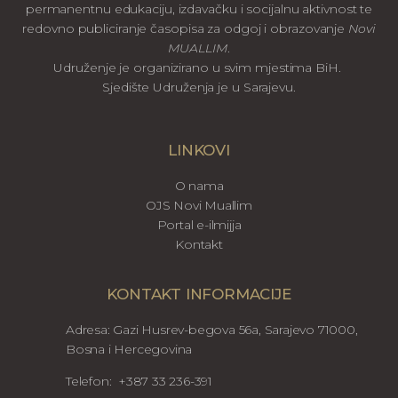
permanentnu edukaciju, izdavačku i socijalnu aktivnost te
redovno publiciranje časopisa za odgoj i obrazovanje
Novi
MUALLIM
.
Udruženje je organizirano u svim mjestima BiH.
Sjedište Udruženja je u Sarajevu.
LINKOVI
O nama
OJS Novi Muallim
Portal e-ilmijja
Kontakt
KONTAKT INFORMACIJE
Adresa: Gazi Husrev-begova 56a, Sarajevo 71000,
Bosna i Hercegovina
Telefon: +387 33 236-391