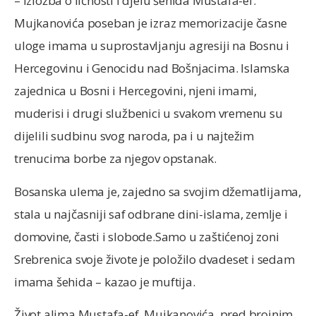
– Izložba o ličnosti i djelu šehida Mustafa-ef.
Mujkanovića poseban je izraz memorizacije časne
uloge imama u suprostavljanju agresiji na Bosnu i
Hercegovinu i Genocidu nad Bošnjacima. Islamska
zajednica u Bosni i Hercegovini, njeni imami,
muderisi i drugi službenici u svakom vremenu su
dijelili sudbinu svog naroda, pa i u najtežim
trenucima borbe za njegov opstanak.
Bosanska ulema je, zajedno sa svojim džematlijama,
stala u najčasniji saf odbrane dini-islama, zemlje i
domovine, časti i slobode.Samo u zaštićenoj zoni
Srebrenica svoje živote je položilo dvadeset i sedam
imama šehida – kazao je muftija.
Život alima Mustafa-ef. Mujkanovića, pred brojnim