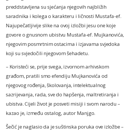
preddstavljena su sjećanja njegovih najbližih
saradnika i kolega o karakteru i ličnosti Mustafa-ef.
Najupečatljivije slike na ovoj izložbi jesu one koje
govore o gnusnom ubistvu Mustafa-ef. Mujkanovića,
njegovim posmrtnim ostacima i izjavama svjedoka
koji su svjedočili njegovom šehadetu.
– Koristeći se, prije svega, izvornom arhivskom
građom, pratili smo efendiju Mujkanovića od
njegovog rođenja, školovanja, intelektualnog
sazrijevanja, rada, sve do hapšenja, maltretiranja i
ubistva. Cijeli život je posveti misiji i svom narodu –
kazao je, između ostalog, autor Manjgo.
Šečić je naglasio da je suštinska poruka ove izložbe –