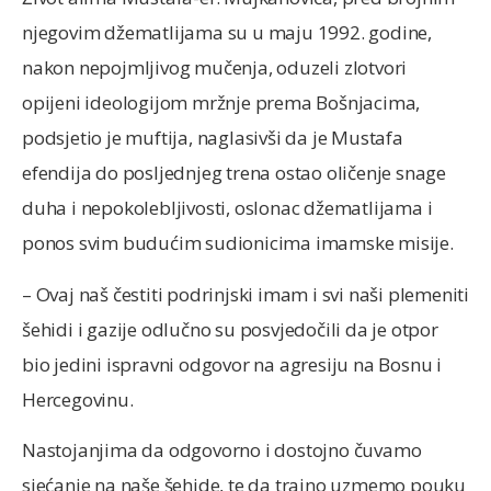
njegovim džematlijama su u maju 1992. godine,
nakon nepojmljivog mučenja, oduzeli zlotvori
opijeni ideologijom mržnje prema Bošnjacima,
podsjetio je muftija, naglasivši da je Mustafa
efendija do posljednjeg trena ostao oličenje snage
duha i nepokolebljivosti, oslonac džematlijama i
ponos svim budućim sudionicima imamske misije.
– Ovaj naš čestiti podrinjski imam i svi naši plemeniti
šehidi i gazije odlučno su posvjedočili da je otpor
bio jedini ispravni odgovor na agresiju na Bosnu i
Hercegovinu.
Nastojanjima da odgovorno i dostojno čuvamo
sjećanje na naše šehide, te da trajno uzmemo pouku