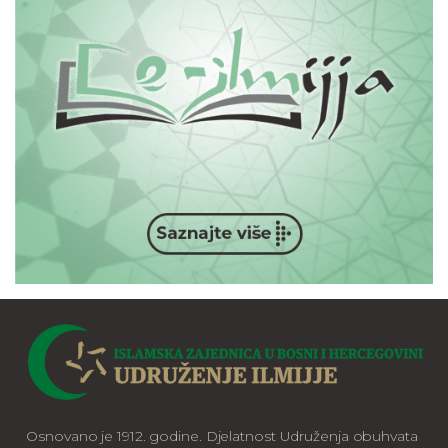
Osnovano je 1912. godine. Djelatnost Udruženja obuhvata