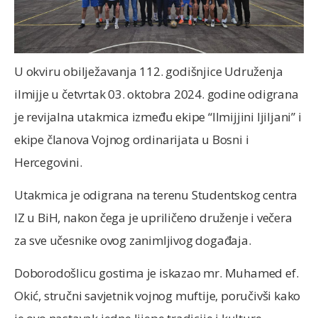
U okviru obilježavanja 112. godišnjice Udruženja
ilmijje u četvrtak 03. oktobra 2024. godine odigrana
je revijalna utakmica između ekipe “Ilmijjini ljiljani” i
ekipe članova Vojnog ordinarijata u Bosni i
Hercegovini.
Utakmica je odigrana na terenu Studentskog centra
IZ u BiH, nakon čega je upriličeno druženje i večera
za sve učesnike ovog zanimljivog događaja.
Doborodošlicu gostima je iskazao mr. Muhamed ef.
Okić, stručni savjetnik vojnog muftije, poručivši kako