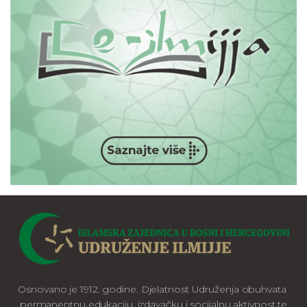
Osnovano je 1912. godine. Djelatnost Udruženja obuhvata
permanentnu edukaciju, izdavačku i socijalnu aktivnost te