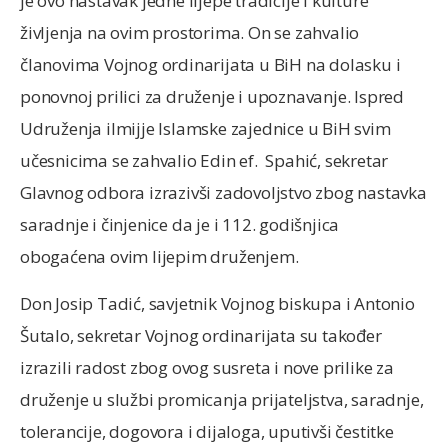
je ovo nastavak jedne lijepe tradicije i kulture
življenja na ovim prostorima. On se zahvalio
članovima Vojnog ordinarijata u BiH na dolasku i
ponovnoj prilici za druženje i upoznavanje. Ispred
Udruženja ilmijje Islamske zajednice u BiH svim
učesnicima se zahvalio Edin ef. Spahić, sekretar
Glavnog odbora izrazivši zadovoljstvo zbog nastavka
saradnje i činjenice da je i 112. godišnjica
obogaćena ovim lijepim druženjem.
Don Josip Tadić, savjetnik Vojnog biskupa i Antonio
Šutalo, sekretar Vojnog ordinarijata su također
izrazili radost zbog ovog susreta i nove prilike za
druženje u službi promicanja prijateljstva, saradnje,
tolerancije, dogovora i dijaloga, uputivši čestitke