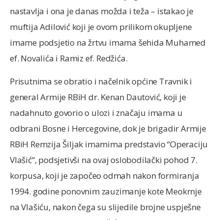
nastavlja i ona je danas možda i teža – istakao je
muftija Adilović koji je ovom prilikom okupljene
imame podsjetio na žrtvu imama šehida Muhamed
ef. Novalića i Ramiz ef. Redžića.
Prisutnima se obratio i načelnik općine Travnik i
general Armije RBiH dr. Kenan Dautović, koji je
nadahnuto govorio o ulozi i značaju imama u
odbrani Bosne i Hercegovine, dok je brigadir Armije
RBiH Remzija Šiljak imamima predstavio “Operaciju
Vlašić”, podsjetivši na ovaj oslobodilački pohod 7.
korpusa, koji je započeo odmah nakon formiranja
1994. godine ponovnim zauzimanje kote Meokrnje
na Vlašiću, nakon čega su slijedile brojne uspješne