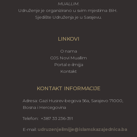
MUALLIM
.
Udruženje je organizirano u svim mjestima BiH.
Sjedište Udruženja je u Sarajevu.
LINKOVI
O nama
OJS Novi Muallim
Portal e-ilmijja
Kontakt
KONTAKT INFORMACIJE
Adresa: Gazi Husrev-begova 56a, Sarajevo 71000,
Bosna i Hercegovina
Telefon: +387 33 236-391
E-mail:
udruzenjeilmijje@islamskazajednica.ba