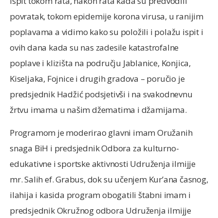
ispit tokom rata, nakon rata kada su predvodili
povratak, tokom epidemije korona virusa, u ranijim
poplavama a vidimo kako su položili i polažu ispit i
ovih dana kada su nas zadesile katastrofalne
poplave i klizišta na području Jablanice, Konjica,
Kiseljaka, Fojnice i drugih gradova – poručio je
predsjednik Hadžić podsjetivši i na svakodnevnu
žrtvu imama u našim džematima i džamijama.
Programom je moderirao glavni imam Oružanih
snaga BiH i predsjednik Odbora za kulturno-
edukativne i sportske aktivnosti Udruženja ilmijje
mr. Salih ef. Grabus, dok su učenjem Kur’ana časnog,
ilahija i kasida program obogatili štabni imam i
predsjednik Okružnog odbora Udruženja ilmijje