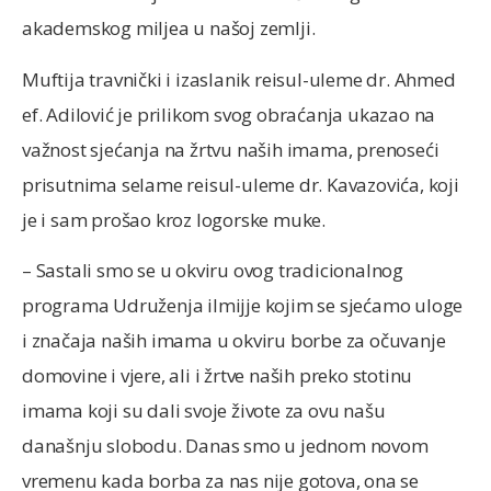
akademskog miljea u našoj zemlji.
Muftija travnički i izaslanik reisul-uleme dr. Ahmed
ef. Adilović je prilikom svog obraćanja ukazao na
važnost sjećanja na žrtvu naših imama, prenoseći
prisutnima selame reisul-uleme dr. Kavazovića, koji
je i sam prošao kroz logorske muke.
– Sastali smo se u okviru ovog tradicionalnog
programa Udruženja ilmijje kojim se sjećamo uloge
i značaja naših imama u okviru borbe za očuvanje
domovine i vjere, ali i žrtve naših preko stotinu
imama koji su dali svoje živote za ovu našu
današnju slobodu. Danas smo u jednom novom
vremenu kada borba za nas nije gotova, ona se