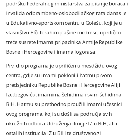
podršku Federalnog ministarstva za pitanje boraca i
invalida odbrambeno-oslobodilačkog rata danas je
u Edukativno-sportskom centru u Golešu, koji je u
vlasništvu Elči Ibrahim-pašine medrese, upriličilo
treće susrete imama pripadnika Armije Republike
Bosne i Hercegovine i imama logoraša.
Prvi dio programa je upriličen u mesdžidu ovog
centra, gdje su imami poklonili hatmu prvom
predsjedniku Republike Bosne i Hercegovine Aliji
Izetbegoviću, imamima šehidima i svim šehidima
BiH. Hatmu su prethodno proučili imami učesnici
ovog programa, koji su došli sa područja svih
okružnih odbora Udruženja ilmijje IZ u BiH, ali i
ostalih institucija IZ u BiH te društvenog i