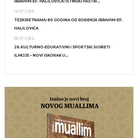
IBRAHIM-EF. HALILOVIĆA: ISTINSKI PASTIR...
16.07.2026.
TEZKIRETNAMA: 80 GODINA OD ROĐENJA IBRAHIM-EF.
HALILOVIĆA
09.07.2026.
26. KULTURNO-EDUKATIVNI I SPORTSKI SUSRETI
ILMIJJE – NOVI ISKORAK U...