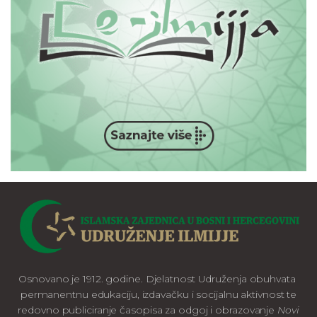
Osnovano je 1912. godine. Djelatnost Udruženja obuhvata
permanentnu edukaciju, izdavačku i socijalnu aktivnost te
redovno publiciranje časopisa za odgoj i obrazovanje
Novi