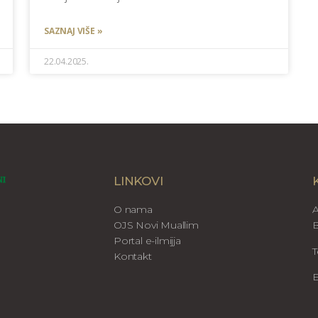
SAZNAJ VIŠE »
22.04.2025.
LINKOVI
O nama
A
OJS Novi Muallim
B
Portal e-ilmijja
T
Kontakt
E