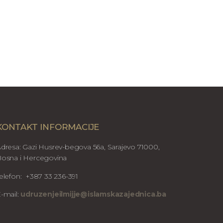
KONTAKT INFORMACIJE
dresa: Gazi Husrev-begova 56a, Sarajevo 71000,
osna i Hercegovina
elefon: +387 33 236-391
-mail:
udruzenjeilmijje@islamskazajednica.ba