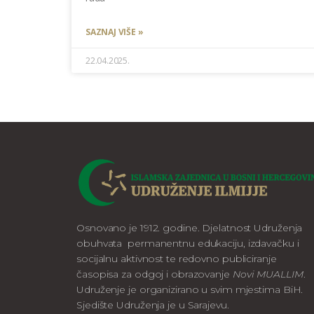
SAZNAJ VIŠE »
22.04.2025.
Osnovano je 1912. godine. Djelatnost Udruženja
obuhvata permanentnu edukaciju, izdavačku i
socijalnu aktivnost te redovno publiciranje
časopisa za odgoj i obrazovanje
Novi MUALLIM
.
Udruženje je organizirano u svim mjestima BiH.
Sjedište Udruženja je u Sarajevu.