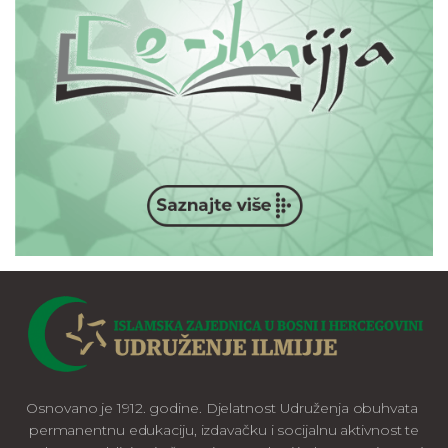
Osnovano je 1912. godine. Djelatnost Udruženja obuhvata
permanentnu edukaciju, izdavačku i socijalnu aktivnost te