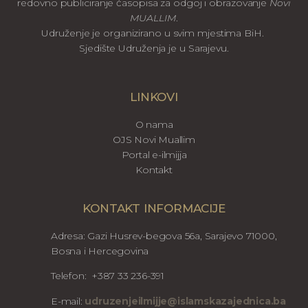
redovno publiciranje časopisa za odgoj i obrazovanje
Novi
MUALLIM
.
Udruženje je organizirano u svim mjestima BiH.
Sjedište Udruženja je u Sarajevu.
LINKOVI
O nama
OJS Novi Muallim
Portal e-ilmijja
Kontakt
KONTAKT INFORMACIJE
Adresa: Gazi Husrev-begova 56a, Sarajevo 71000,
Bosna i Hercegovina
Telefon: +387 33 236-391
E-mail:
udruzenjeilmijje@islamskazajednica.ba