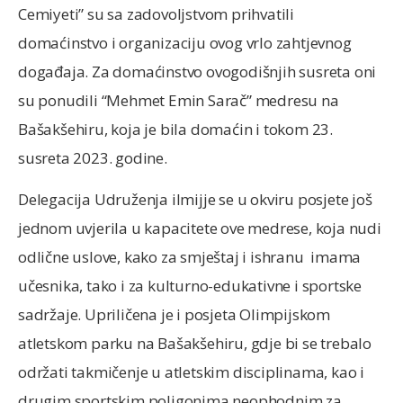
Cemiyeti” su sa zadovoljstvom prihvatili
domaćinstvo i organizaciju ovog vrlo zahtjevnog
događaja. Za domaćinstvo ovogodišnjih susreta oni
su ponudili “Mehmet Emin Sarač” medresu na
Bašakšehiru, koja je bila domaćin i tokom 23.
susreta 2023. godine.
Delegacija Udruženja ilmijje se u okviru posjete još
jednom uvjerila u kapacitete ove medrese, koja nudi
odlične uslove, kako za smještaj i ishranu imama
učesnika, tako i za kulturno-edukativne i sportske
sadržaje. Upriličena je i posjeta Olimpijskom
atletskom parku na Bašakšehiru, gdje bi se trebalo
održati takmičenje u atletskim disciplinama, kao i
drugim sportskim poligonima neophodnim za