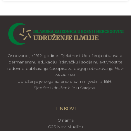
Osnovano je 1912. godine. Djelatnost Udruženja obuhvata
permanentnu edukaciju, izdavačku i socijalnu aktivnost te
redovno publiciranje časopisa za odgoj i obrazovanje
Novi
MUALLIM
.
Udruženje je organizirano u svim mjestima BiH.
Sjedište Udruženja je u Sarajevu.
LINKOVI
O nama
OJS Novi Muallim