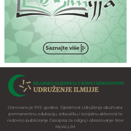
Osnovano je 1912. godine. Djelatnost Udruženja obuhvata
permanentnu edukaciju, izdavačku i socijalnu aktivnost te
redovno publiciranje časopisa za odgoj i obrazovanje
Novi
MUALLIM
.