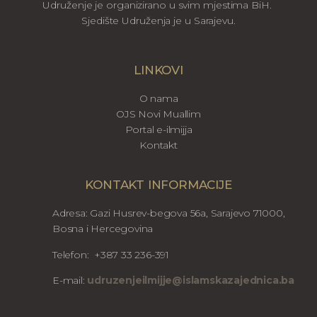
Udruženje je organizirano u svim mjestima BiH.
Sjedište Udruženja je u Sarajevu.
LINKOVI
O nama
OJS Novi Muallim
Portal e-ilmijja
Kontakt
KONTAKT INFORMACIJE
Adresa: Gazi Husrev-begova 56a, Sarajevo 71000,
Bosna i Hercegovina
Telefon: +387 33 236-391
E-mail:
udruzenjeilmijje@islamskazajednica.ba