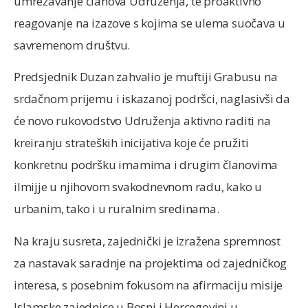
umrežavanje članova Udruženja, te proaktivno
reagovanje na izazove s kojima se ulema suočava u
savremenom društvu.
Predsjednik Duzan zahvalio je muftiji Grabusu na
srdačnom prijemu i iskazanoj podršci, naglasivši da
će novo rukovodstvo Udruženja aktivno raditi na
kreiranju strateških inicijativa koje će pružiti
konkretnu podršku imamima i drugim članovima
ilmijje u njihovom svakodnevnom radu, kako u
urbanim, tako i u ruralnim sredinama.
Na kraju susreta, zajednički je izražena spremnost
za nastavak saradnje na projektima od zajedničkog
interesa, s posebnim fokusom na afirmaciju misije
Islamske zajednice u Bosni i Hercegovini u