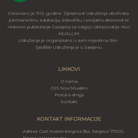
Osnovano je 1912. godine. Djelatnost Udruženja obuhvata
permanentnu edukaciju, izdavačku i socijalnu aktivnost te
redovno publiciranje časopisa za odgoj i obrazovanje
Novi
MUALLIM
.
Udruženje je organizirano u svim mjestima BiH.
Sjedište Udruženja je u Sarajevu.
LINKOVI
O nama
OJS Novi Muallim
Portal e-ilmijja
Kontakt
KONTAKT INFORMACIJE
Adresa: Gazi Husrev-begova 56a, Sarajevo 71000,
Bosna i Hercegovina