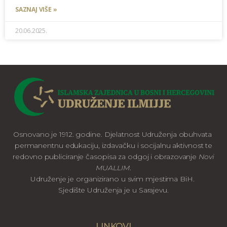
SAZNAJ VIŠE »
20.06.2025.
Osnovano je 1912. godine. Djelatnost Udruženja obuhvata
permanentnu edukaciju, izdavačku i socijalnu aktivnost te
redovno publiciranje časopisa za odgoj i obrazovanje
Novi
MUALLIM
.
Udruženje je organizirano u svim mjestima BiH.
Sjedište Udruženja je u Sarajevu.
LINKOVI