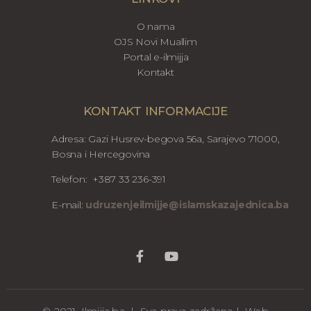
O nama
OJS Novi Muallim
Portal e-ilmijja
Kontakt
KONTAKT INFORMACIJE
Adresa: Gazi Husrev-begova 56a, Sarajevo 71000,
Bosna i Hercegovina
Telefon: +387 33 236-391
E-mail:
udruzenjeilmijje@islamskazajednica.ba
© 2021. Ilmijja.ba | Sva prava zadržana | Web