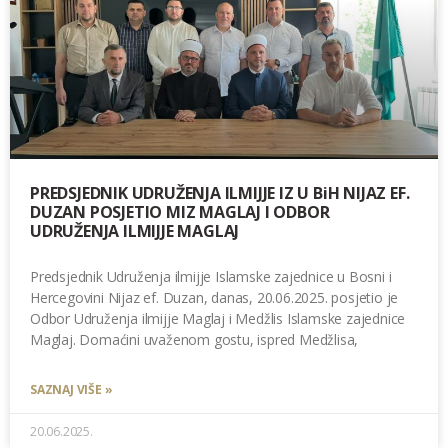
PREDSJEDNIK UDRUŽENJA ILMIJJE IZ U BiH NIJAZ EF.
DUZAN POSJETIO MIZ MAGLAJ I ODBOR
UDRUŽENJA ILMIJJE MAGLAJ
Predsjednik Udruženja ilmijje Islamske zajednice u Bosni i
Hercegovini Nijaz ef. Duzan, danas, 20.06.2025. posjetio je
Odbor Udruženja ilmijje Maglaj i Medžlis Islamske zajednice
Maglaj. Domaćini uvaženom gostu, ispred Medžlisa,
SAZNAJ VIŠE »
20.06.2025.