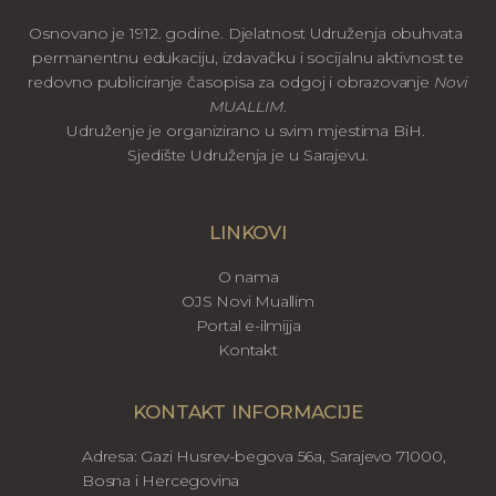
Osnovano je 1912. godine. Djelatnost Udruženja obuhvata
permanentnu edukaciju, izdavačku i socijalnu aktivnost te
redovno publiciranje časopisa za odgoj i obrazovanje
Novi
MUALLIM
.
Udruženje je organizirano u svim mjestima BiH.
Sjedište Udruženja je u Sarajevu.
LINKOVI
O nama
OJS Novi Muallim
Portal e-ilmijja
Kontakt
KONTAKT INFORMACIJE
Adresa: Gazi Husrev-begova 56a, Sarajevo 71000,
Bosna i Hercegovina