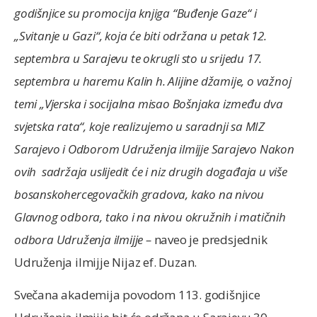
godišnjice su promocija knjiga “Buđenje Gaze“ i
„Svitanje u Gazi“, koja će biti održana u petak 12.
septembra u Sarajevu te okrugli sto u srijedu 17.
septembra u haremu Kalin h. Alijine džamije, o važnoj
temi „Vjerska i socijalna misao Bošnjaka između dva
svjetska rata“, koje realizujemo u saradnji sa MIZ
Sarajevo i Odborom Udruženja ilmijje Sarajevo Nakon
ovih sadržaja uslijedit će i niz drugih događaja u više
bosanskohercegovačkih gradova, kako na nivou
Glavnog odbora, tako i na nivou okružnih i matičnih
odbora Udruženja ilmijje –
naveo je predsjednik
Udruženja ilmijje Nijaz ef. Duzan.
Svečana akademija povodom 113. godišnjice