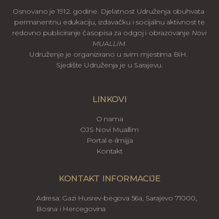
Osnovano je 1912. godine. Djelatnost Udruženja obuhvata
permanentnu edukaciju, izdavačku i socijalnu aktivnost te
redovno publiciranje časopisa za odgoj i obrazovanje
Novi
MUALLIM
.
Udruženje je organizirano u svim mjestima BiH.
Sjedište Udruženja je u Sarajevu.
LINKOVI
O nama
OJS Novi Muallim
Portal e-ilmijja
Kontakt
KONTAKT INFORMACIJE
Adresa: Gazi Husrev-begova 56a, Sarajevo 71000,
Bosna i Hercegovina