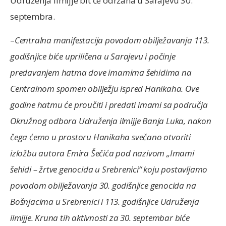
Udruženja ilmijje bit će održana u Sarajevu 30.
septembra.
–
Centralna manifestacija povodom obilježavanja 113.
godišnjice biće upriličena u Sarajevu i počinje
predavanjem hatma dove imamima šehidima na
Centralnom spomen obilježju ispred Hanikaha. Ove
godine hatmu će proučiti i predati imami sa područja
Okružnog odbora Udruženja ilmijje Banja Luka, nakon
čega ćemo u prostoru Hanikaha svečano otvoriti
izložbu autora Emira Šečića pod nazivom „Imami
šehidi – žrtve genocida u Srebrenici“ koju postavljamo
povodom obilježavanja 30. godišnjice genocida na
Bošnjacima u Srebrenici i 113. godišnjice Udruženja
ilmijje. Kruna tih aktivnosti za 30. septembar biće