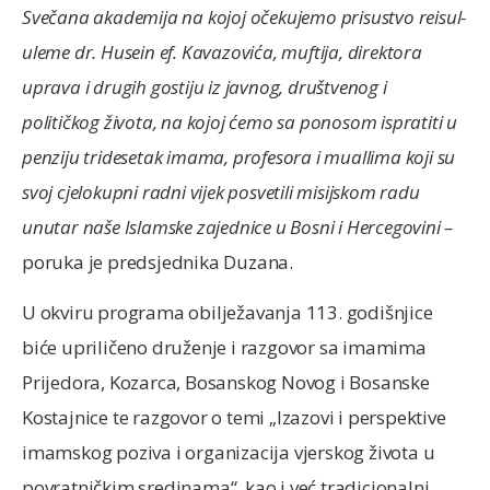
Svečana akademija na kojoj očekujemo prisustvo reisul-
uleme dr. Husein ef. Kavazovića, muftija, direktora
uprava i drugih gostiju iz javnog, društvenog i
političkog života, na kojoj ćemo sa ponosom ispratiti u
penziju tridesetak imama, profesora i muallima koji su
svoj cjelokupni radni vijek posvetili misijskom radu
unutar naše Islamske zajednice u Bosni i Hercegovini –
poruka je predsjednika Duzana.
U okviru programa obilježavanja 113. godišnjice
biće upriličeno druženje i razgovor sa imamima
Prijedora, Kozarca, Bosanskog Novog i Bosanske
Kostajnice te razgovor o temi „Izazovi i perspektive
imamskog poziva i organizacija vjerskog života u
povratničkim sredinama“, kao i već tradicionalni