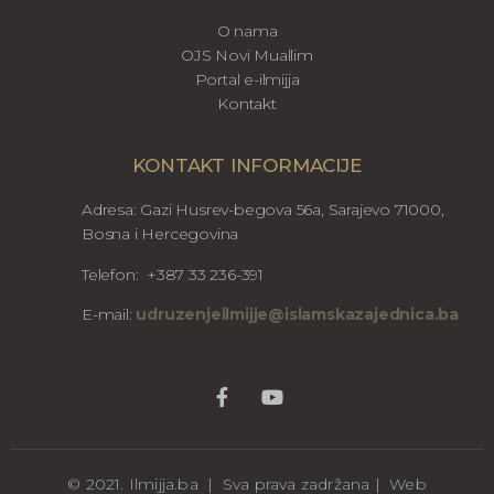
O nama
OJS Novi Muallim
Portal e-ilmijja
Kontakt
KONTAKT INFORMACIJE
Adresa: Gazi Husrev-begova 56a, Sarajevo 71000,
Bosna i Hercegovina
Telefon: +387 33 236-391
E-mail:
udruzenjeilmijje@islamskazajednica.ba
© 2021. Ilmijja.ba | Sva prava zadržana | Web