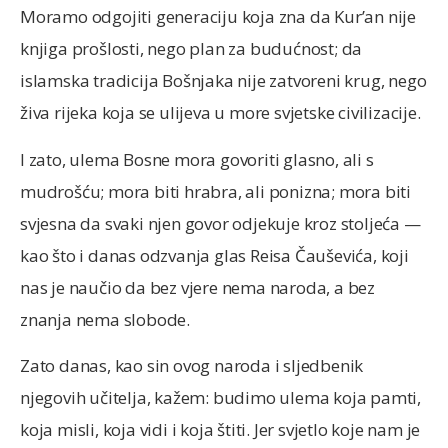
Moramo odgojiti generaciju koja zna da Kur’an nije
knjiga prošlosti, nego plan za budućnost; da
islamska tradicija Bošnjaka nije zatvoreni krug, nego
živa rijeka koja se ulijeva u more svjetske civilizacije.
I zato, ulema Bosne mora govoriti glasno, ali s
mudrošću; mora biti hrabra, ali ponizna; mora biti
svjesna da svaki njen govor odjekuje kroz stoljeća —
kao što i danas odzvanja glas Reisa Čauševića, koji
nas je naučio da bez vjere nema naroda, a bez
znanja nema slobode.
Zato danas, kao sin ovog naroda i sljedbenik
njegovih učitelja, kažem: budimo ulema koja pamti,
koja misli, koja vidi i koja štiti. Jer svjetlo koje nam je