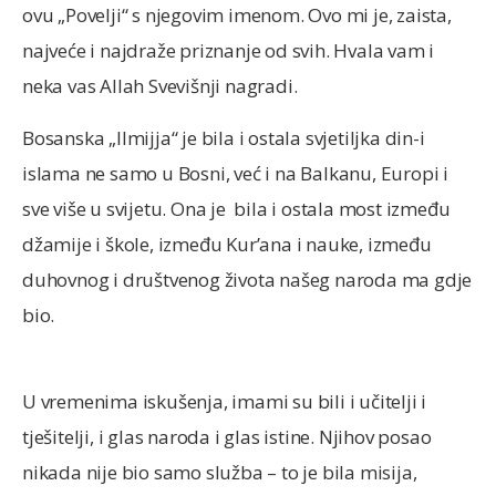
ovu „Povelji“ s njegovim imenom. Ovo mi je, zaista,
najveće i najdraže priznanje od svih. Hvala vam i
neka vas Allah Svevišnji nagradi.
Bosanska „Ilmijja“ je bila i ostala svjetiljka din-i
islama ne samo u Bosni, već i na Balkanu, Europi i
sve više u svijetu. Ona je bila i ostala most između
džamije i škole, između Kur’ana i nauke, između
duhovnog i društvenog života našeg naroda ma gdje
bio.
U vremenima iskušenja, imami su bili i učitelji i
tješitelji, i glas naroda i glas istine. Njihov posao
nikada nije bio samo služba – to je bila misija,