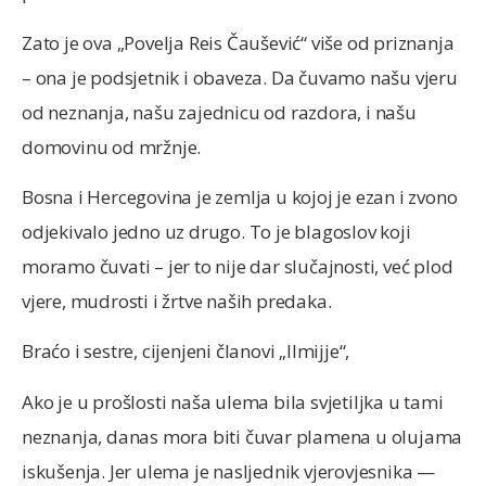
Zato je ova „Povelja Reis Čaušević“ više od priznanja
– ona je podsjetnik i obaveza. Da čuvamo našu vjeru
od neznanja, našu zajednicu od razdora, i našu
domovinu od mržnje.
Bosna i Hercegovina je zemlja u kojoj je ezan i zvono
odjekivalo jedno uz drugo. To je blagoslov koji
moramo čuvati – jer to nije dar slučajnosti, već plod
vjere, mudrosti i žrtve naših predaka.
Braćo i sestre, cijenjeni članovi „Ilmijje“,
Ako je u prošlosti naša ulema bila svjetiljka u tami
neznanja, danas mora biti čuvar plamena u olujama
iskušenja. Jer ulema je nasljednik vjerovjesnika —