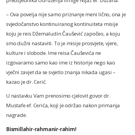
predsjednika Udruženja ilmijje Nijaz ef. Duzana.
– Ova povelja nije samo priznanje meni lično, ona je
svjedočanstvo kontinuiranog kontinuiteta misije
koju je reis Džemaludin Čaušević započeo, a koju
smo dužni nastaviti. To je misije prosvjete, vjere,
kulture i slobode. Ime reisa Čauševića ne
izgovaramo samo kao ime iz historije nego kao
vječni zavjet da se svjetlo znanja nikada ugasi –
kazao je dr. Cerić.
U nastavku Vam prenosimo cjelovit govor dr.
Mustafe ef. Cerića, koji je održao nakon primanja
nagrade.
Bismillahir-rahmanir-rahim!