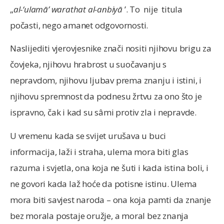
„
al-‘ulamā
ʼ warathat al-anbiyā
ʼ. To nije titula
počasti, nego amanet odgovornosti.
Naslijediti vjerovjesnike znači nositi njihovu brigu za
čovjeka, njihovu hrabrost u suočavanju s
nepravdom, njihovu ljubav prema znanju i istini, i
njihovu spremnost da podnesu žrtvu za ono što je
ispravno, čak i kad su sâmi protiv zla i nepravde.
U vremenu kada se svijet urušava u buci
informacija, laži i straha, ulema mora biti glas
razuma i svjetla, ona koja ne šuti i kada istina boli, i
ne govori kada laž hoće da potisne istinu. Ulema
mora biti savjest naroda – ona koja pamti da znanje
bez morala postaje oružje, a moral bez znanja