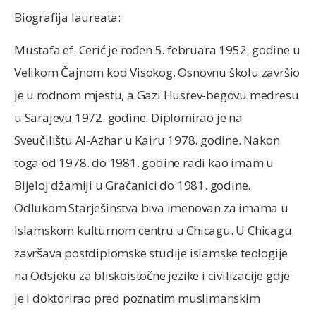
Biografija laureata:
Mustafa ef. Cerić je rođen 5. februara 1952. godine u
Velikom Čajnom kod Visokog. Osnovnu školu završio
je u rodnom mjestu, a Gazi Husrev-begovu medresu
u Sarajevu 1972. godine. Diplomirao je na
Sveučilištu Al-Azhar u Kairu 1978. godine. Nakon
toga od 1978. do 1981. godine radi kao imam u
Bijeloj džamiji u Gračanici do 1981. godine.
Odlukom Starješinstva biva imenovan za imama u
Islamskom kulturnom centru u Chicagu. U Chicagu
završava postdiplomske studije islamske teologije
na Odsjeku za bliskoistočne jezike i civilizacije gdje
je i doktorirao pred poznatim muslimanskim