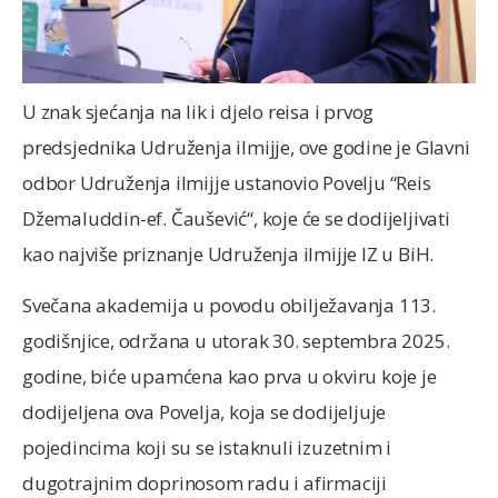
U znak sjećanja na lik i djelo reisa i prvog
predsjednika Udruženja ilmijje, ove godine je Glavni
odbor Udruženja ilmijje ustanovio Povelju “Reis
Džemaluddin-ef. Čaušević“, koje će se dodijeljivati
kao najviše priznanje Udruženja ilmijje IZ u BiH.
Svečana akademija u povodu obilježavanja 113.
godišnjice, održana u utorak 30. septembra 2025.
godine, biće upamćena kao prva u okviru koje je
dodijeljena ova Povelja, koja se dodijeljuje
pojedincima koji su se istaknuli izuzetnim i
dugotrajnim doprinosom radu i afirmaciji