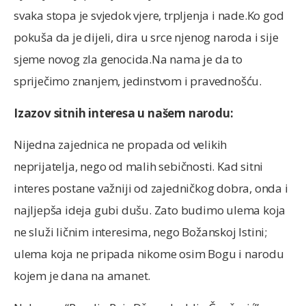
svaka stopa je svjedok vjere, trpljenja i nade.Ko god
pokuša da je dijeli, dira u srce njenog naroda i sije
sjeme novog zla genocida.Na nama je da to
spriječimo znanjem, jedinstvom i pravednošću.
Izazov sitnih interesa u našem narodu:
Nijedna zajednica ne propada od velikih
neprijatelja, nego od malih sebičnosti. Kad sitni
interes postane važniji od zajedničkog dobra, onda i
najljepša ideja gubi dušu. Zato budimo ulema koja
ne služi ličnim interesima, nego Božanskoj Istini;
ulema koja ne pripada nikome osim Bogu i narodu
kojem je dana na amanet.