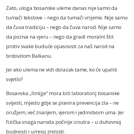
Zato, uloga bosanske uleme danas nije samo da
tumači tekstove – nego da tumači vrijeme. Nije samo
da čuva tradiciju – nego da čuva narod. Nije samo
da poziva na vjeru – nego da gradi moralni štit
protiv svake buduće opasnosti za naš narod na
brdovitom Balkanu.
Jer ako ulema ne vidi dolazak tame, ko će upaliti
svjetlo?
Bosanska „Ilmijje“ mora biti laboratorij bosanske
svijesti, mjesto gdje se planira prevencija zla – ne
oružjem, već znanjem, vjerom i jedinstvom uma. Jer
fizička snaga naroda počinje iznutra – u duhovnoj
budnosti i umnoj zrelosti.