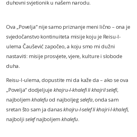
duhovni svjetionik u našem narodu.
Ova „Povelja“ nije samo priznanje meni lično – ona je
svjedočanstvo kontinuiteta misije koju je Reisu-l-
ulema Čaušević započeo, a koju smo mi dužni
nastaviti: misije prosvjete, vjere, kulture i slobode
duha.
Reisu-l-ulema, dopustite mi da kaže da – ako se ova
„Povelja“ dodjeljuje
khajru-l-khalefi li khajril selefi
,
najboljem
khalefu
od najboljeg
selefa
, onda sam
sretan što sam ja danas
khajru-l-selef li khajri-l-khalefi
,
najbolji
selef
najboljem
khalefu
.