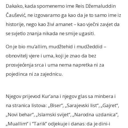
Dakako, kada spomenemo ime Reis Džemaluddin
Čaušević, ne izgovaramo ga kao da je to samo ime iz
historije, nego kao živi amanet – kao vječni zavjet da
se svjetlo znanja nikada ne smije ugasiti.
On je bio mu’allim, mudžtehid i mudžeddid –
obnovitelj vjere i uma, koji je znao da bez
prosvjećenja srca i uma nema napretka ni za
pojedinca ni za zajednicu.
Njegov prijevod Kur’ana i njegov glas sa minbera i
na stranica listova: „Biser“, „Sarajevski list“, „Gajret“,
„Novi behar“, „Islamski svijet“, „Narodna uzdanica“,
„Muallim“ i “Tarik” odjekuje i danas: da je dini-i