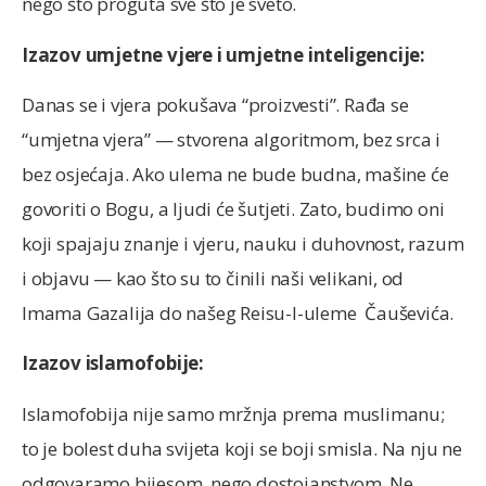
nego što proguta sve što je sveto.
Izazov umjetne vjere i umjetne inteligencije:
Danas se i vjera pokušava “proizvesti”. Rađa se
“umjetna vjera” — stvorena algoritmom, bez srca i
bez osjećaja. Ako ulema ne bude budna, mašine će
govoriti o Bogu, a ljudi će šutjeti. Zato, budimo oni
koji spajaju znanje i vjeru, nauku i duhovnost, razum
i objavu — kao što su to činili naši velikani, od
Imama Gazalija do našeg Reisu-l-uleme Čauševića.
Izazov islamofobije:
Islamofobija nije samo mržnja prema muslimanu;
to je bolest duha svijeta koji se boji smisla. Na nju ne
odgovaramo bijesom, nego dostojanstvom. Ne