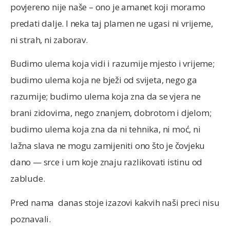
povjereno nije naše – ono je amanet koji moramo
predati dalje. I neka taj plamen ne ugasi ni vrijeme,
ni strah, ni zaborav.
Budimo ulema koja vidi i razumije mjesto i vrijeme;
budimo ulema koja ne bježi od svijeta, nego ga
razumije; budimo ulema koja zna da se vjera ne
brani zidovima, nego znanjem, dobrotom i djelom;
budimo ulema koja zna da ni tehnika, ni moć, ni
lažna slava ne mogu zamijeniti ono što je čovjeku
dano — srce i um koje znaju razlikovati istinu od
zablude.
Pred nama danas stoje izazovi kakvih naši preci nisu
poznavali.