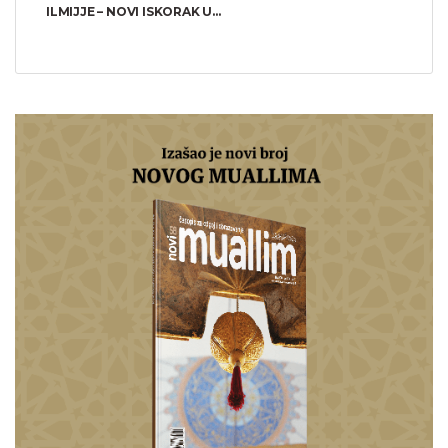
ILMIJJE – NOVI ISKORAK U...