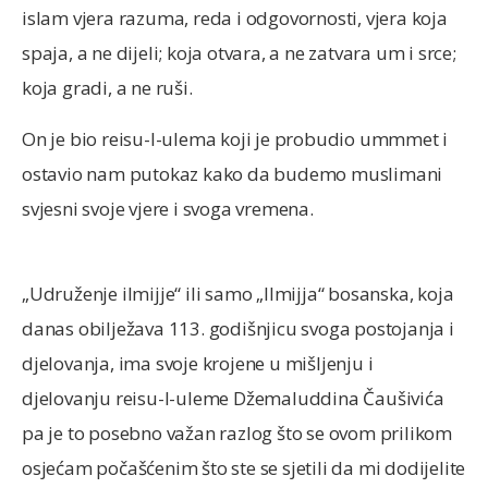
islam vjera razuma, reda i odgovornosti, vjera koja
spaja, a ne dijeli; koja otvara, a ne zatvara um i srce;
koja gradi, a ne ruši.
On je bio reisu-l-ulema koji je probudio ummmet i
ostavio nam putokaz kako da budemo muslimani
svjesni svoje vjere i svoga vremena.
„Udruženje ilmijje“ ili samo „Ilmijja“ bosanska, koja
danas obilježava 113. godišnjicu svoga postojanja i
djelovanja, ima svoje krojene u mišljenju i
djelovanju reisu-l-uleme Džemaluddina Čaušivića
pa je to posebno važan razlog što se ovom prilikom
osjećam počašćenim što ste se sjetili da mi dodijelite