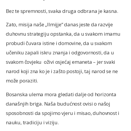
Bez te spremnosti, svaka druga odbrana je kasna.
Zato, misija naše „Ilmijje“ danas jeste da razvije
duhovnu strategiju opstanka, da u svakom imamu
probudi čuvara istine i domovine, da u svakom
učeniku zapali iskru znanja i odgovornosti, da u
svakom čovjeku oživi osjećaj emaneta – jer svaki
narod koji zna ko je i zašto postoji, taj narod se ne
može poraziti.
Bosanska ulema mora gledati dalje od horizonta
današnjih briga. Naša budućnost ovisi o našoj
sposobnosti da spojimo vjeru i misao, duhovnost i
nauku, tradiciju i viziju.