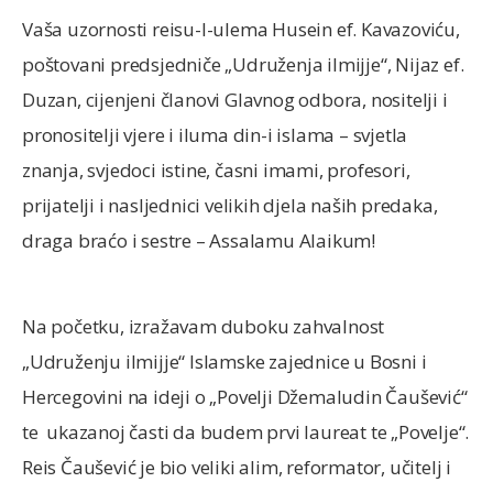
Vaša uzornosti reisu-l-ulema Husein ef. Kavazoviću,
poštovani predsjedniče „Udruženja ilmijje“, Nijaz ef.
Duzan, cijenjeni članovi Glavnog odbora, nositelji i
pronositelji vjere i iluma din-i islama – svjetla
znanja, svjedoci istine, časni imami, profesori,
prijatelji i nasljednici velikih djela naših predaka,
draga braćo i sestre – Assalamu Alaikum!
Na početku, izražavam duboku zahvalnost
„Udruženju ilmijje“ Islamske zajednice u Bosni i
Hercegovini na ideji o „Povelji Džemaludin Čaušević“
te ukazanoj časti da budem prvi laureat te „Povelje“.
Reis Čaušević je bio veliki alim, reformator, učitelj i