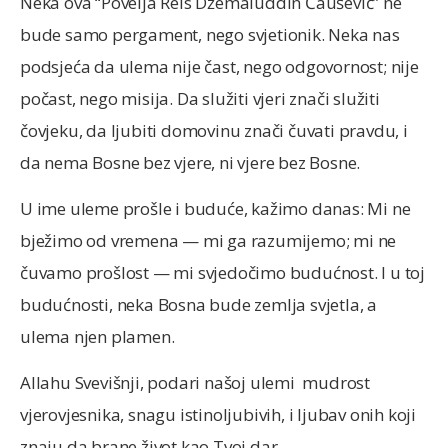
Neka ova “Povelja Reis Džemaluddin Čaušević” ne
bude samo pergament, nego svjetionik. Neka nas
podsjeća da ulema nije čast, nego odgovornost; nije
počast, nego misija. Da služiti vjeri znači služiti
čovjeku, da ljubiti domovinu znači čuvati pravdu, i
da nema Bosne bez vjere, ni vjere bez Bosne.
U ime uleme prošle i buduće, kažimo danas: Mi ne
bježimo od vremena — mi ga razumijemo; mi ne
čuvamo prošlost — mi svjedočimo budućnost. I u toj
budućnosti, neka Bosna bude zemlja svjetla, a
ulema njen plamen.
Allahu Svevišnji, podari našoj ulemi mudrost
vjerovjesnika, snagu istinoljubivih, i ljubav onih koji
znaju da brane život kao Tvoj dar.