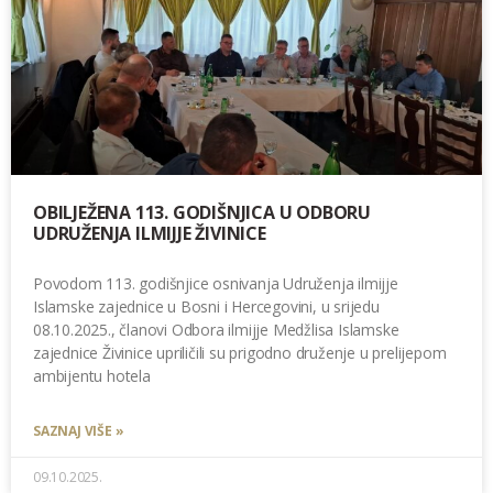
OBILJEŽENA 113. GODIŠNJICA U ODBORU
UDRUŽENJA ILMIJJE ŽIVINICE
Povodom 113. godišnjice osnivanja Udruženja ilmijje
Islamske zajednice u Bosni i Hercegovini, u srijedu
08.10.2025., članovi Odbora ilmijje Medžlisa Islamske
zajednice Živinice upriličili su prigodno druženje u prelijepom
ambijentu hotela
SAZNAJ VIŠE »
09.10.2025.