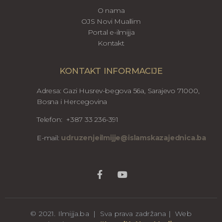
O nama
OJS Novi Muallim
Portal e-ilmijja
Kontakt
KONTAKT INFORMACIJE
Adresa: Gazi Husrev-begova 56a, Sarajevo 71000,
Bosna i Hercegovina
Telefon: +387 33 236-391
E-mail:
udruzenjeilmijje@islamskazajednica.ba
© 2021. Ilmijja.ba | Sva prava zadržana | Web