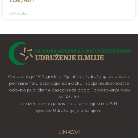
SAZNAJ VIŠE »
09.10.2025.
Osnovano je 1912. godine. Djelatnost Udruženja obuhvata
permanentnu edukaciju, izdavačku i socijalnu aktivnost te
redovno publiciranje časopisa za odgoj i obrazovanje
Novi
MUALLIM
.
Udruženje je organizirano u svim mjestima BiH.
Sjedište Udruženja je u Sarajevu.
LINKOVI