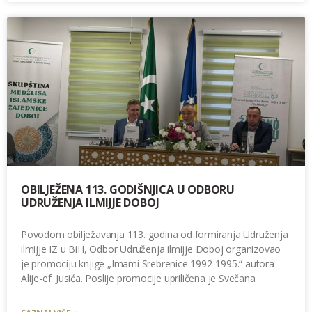
OBILJEŽENA 113. GODIŠNJICA U ODBORU
UDRUŽENJA ILMIJJE DOBOJ
Povodom obilježavanja 113. godina od formiranja Udruženja
ilmijje IZ u BiH, Odbor Udruženja ilmijje Doboj organizovao
je promociju knjige „Imami Srebrenice 1992-1995.“ autora
Alije-ef. Jusića. Poslije promocije upriličena je Svečana